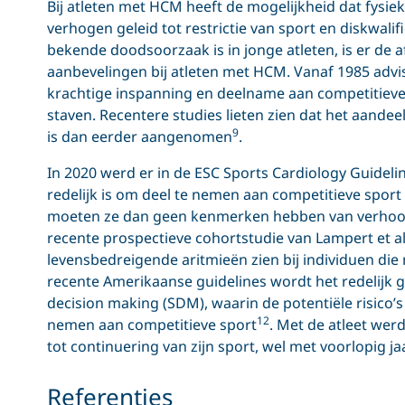
Bij atleten met HCM heeft de mogelijkheid dat fysie
verhogen geleid tot restrictie van sport en diskwal
bekende doodsoorzaak is in jonge atleten, is er de 
aanbevelingen bij atleten met HCM. Vanaf 1985 advi
krachtige inspanning en deelname aan competitieve
staven. Recentere studies lieten zien dat het aandeel
9
is dan eerder aangenomen
.
In 2020 werd er in de ESC Sports Cardiology Guideli
redelijk is om deel te nemen aan competitieve sport
moeten ze dan geen kenmerken hebben van verhoogd
recente prospectieve cohortstudie van Lampert et al
levensbedreigende aritmieën zien bij individuen die 
recente Amerikaanse guidelines wordt het redelijk g
decision making (SDM), waarin de potentiële risico
12
nemen aan competitieve sport
. Met de atleet wer
tot continuering van zijn sport, wel met voorlopig jaa
Referenties