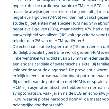
hypertrofische cardiomyopathie (HCM). Het ECG is 
maar de afwijkingen correleren lang niet altijd met 
negatieve T-golven (V4-V6) worden het vaakst gezien
studie bij patiënten met apicale HCM had 94% abnor
negatieve T-golven (93%), maar slechts 47% had diep
aanwezigheid van alleen QRS-voltage criteria voor L
2
minder dan 2% van de HCM-patiënten
.
De echo laat septale hypertrofie (15 mm) zien en obl
duidelijk apicale hypertrofie wordt gezien. HCM is ee
linkerventrikel wanddikte van ≥15 mm in ieder card
een andere cardiale of systemische ziekte. Bij fam
4
voldoende voor de diagnose
. De prevalentie wordt
erfelijk in een autosomaal dominant patroon maar e
Bij de helft van de patiënten met HCM is er sprake 
HCM zijn asymptomatisch en hebben een normale l
symptomatisch, vaak jaren na de ECG en echo-afwijk
1-2%, waarbij plotse hartdood door VF de meest voo
5
belangrijke doodsoorzaak
.