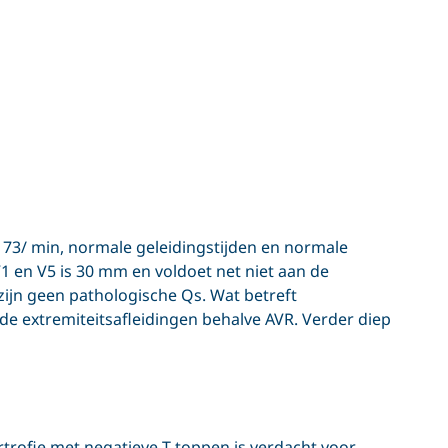
 73/ min, normale geleidingstijden en normale
V1 en V5 is 30 mm en voldoet net niet aan de
 zijn geen pathologische Qs. Wat betreft
n de extremiteitsafleidingen behalve AVR. Verder diep
trofie met negatieve T-toppen is verdacht voor