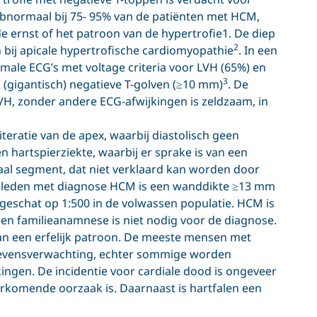
abnormaal bij 75- 95% van de patiënten met HCM,
de ernst of het patroon van de hypertrofie1. De diep
2
 bij apicale hypertrofische cardiomyopathie
. In een
male ECG’s met voltage criteria voor LVH (65%) en
3
 (gigantisch) negatieve T-golven (≥10 mm)
. De
VH, zonder andere ECG-afwijkingen is zeldzaam, in
iteratie van de apex, waarbij diastolisch geen
n hartspierziekte, waarbij er sprake is van een
iaal segment, dat niet verklaard kan worden door
ilieleden met diagnose HCM is een wanddikte ≥13 mm
 geschat op 1:500 in de volwassen populatie. HCM is
en familieanamnese is niet nodig voor de diagnose.
van een erfelijk patroon. De meeste mensen met
evensverwachting, echter sommige worden
ingen. De incidentie voor cardiale dood is ongeveer
rkomende oorzaak is. Daarnaast is hartfalen een