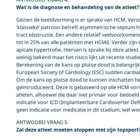
Wat is de diagnose en behandeling van de atleet?
Gezien de beeldvorming is er sprake van HCM. Vers
‘klassieke’ patroon betreft asymmetrische septum hy
tract obstructie. Een andere relatief veelvoorkome
tot in 25% van alle patiënten met HCM6. Verder zij
apicale hypertrofie. Hiervan is sprake bij deze atlee
weinig bekend maar het risico lijkt uit recente studi
Berekening van de kans op plotse dood is belangrijk
European Society of Cardiology (ESC) sudden cardiac
Om de kans op plotse dood te kunnen inschatten h
geïntroduceerd. Deze is gebaseerd op alle HCM-vorm
atleten, alhoewel die daar niet primair voor bedoeld is
indicatie voor ICD (Implanteerbare Cardioverter Defib
geen indicatie voor medicatie in dit stadium, wel w
ANTWOORD VRAAG 5.
Zal deze atleet moeten stoppen met zijn topsport