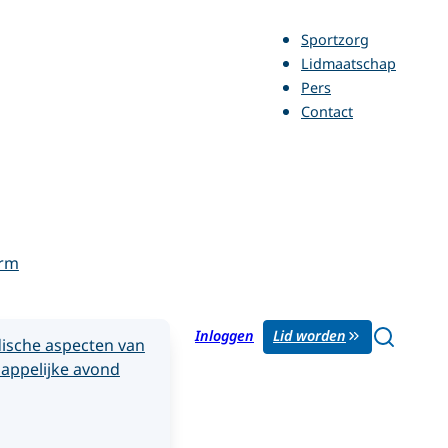
Sportzorg
Lidmaatschap
Pers
Contact
orm
Inloggen
Lid worden
ische aspecten van
appelijke avond