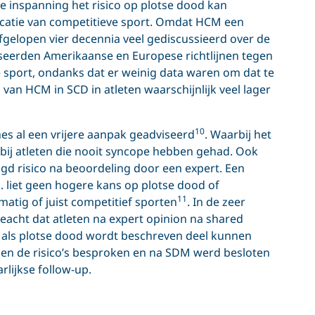
ke inspanning het risico op plotse dood kan
ificatie van competitieve sport. Omdat HCM een
afgelopen vier decennia veel gediscussieerd over de
seerden Amerikaanse en Europese richtlijnen tegen
 sport, ondanks dat er weinig data waren om dat te
 van HCM in SCD in atleten waarschijnlijk veel lager
10
nes al een vrijere aanpak geadviseerd
. Waarbij het
 bij atleten die nooit syncope hebben gehad. Ook
 risico na beoordeling door een expert. Een
. liet geen hogere kans op plotse dood of
11
matig of juist competitief sporten
. In de zeer
eacht dat atleten na expert opinion na shared
’s als plotse dood wordt beschreven deel kunnen
den de risico’s besproken en na SDM werd besloten
rlijkse follow-up.