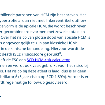
chillende patronen van HCM zijn beschreven. Het
pertrofie al dan niet met linkerventrikel outflow
nde vorm is de apicale HCM, die wordt beschreven
n er gecombineerde vormen met zowel septale en
t. Over het risico van plotse dood van apicale HCM is
7
es ongeveer gelijk te zijn aan klassieke HCM
.
 in de klinische behandeling. Hiervoor wordt de
8
 death (SCD) risicoscore gebruikt
.
eeft de ESC een
SCD HCM-risk calculator
en en wordt ook vaak gebruikt voor het risico bij
. Het risico bij deze atleet is laag, dus is er geen
8
rillator)
(5 jaar risico op SCD 1,89%). Verder is er
ordt regelmatige follow-up geadviseerd.
?