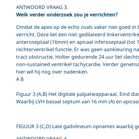
ANTWOORD VRAAG 3.
Welk verder onderzoek zou je verrichten?
Omdat de apex op de echo zoals vaker niet goed in
verricht. Deze liet een niet gedilateerd linkerventr
anteroseptaal (16mm) en apicaal inferoseptaal (tot 
rechterventrikel functie. Er was geen aankleuring na
tract obstructie. Holter gedurende 24 uur liet slech
non-sustained ventrikel tachycardie. Verder genet
hier wil hij nog over nadenken.
A B
Figuur 3 (A,B) Het digitale palpatieapparaat. Eind dia
Waarbij LVH basaal septum van 16 mm (A) en apicaal
FIGUUR 3 (C,D) Late gadolineum opnames waarbij g
ANTWOORD VRAAG 4.