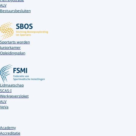
ALV
Bestuursbesluiten
Sportarts worden
Juniorkamer
Opleidingsplan
Lidmaatschap
SCAS-I
Werkgeversloket
ALV
VeVa
Academy
Accreditatie