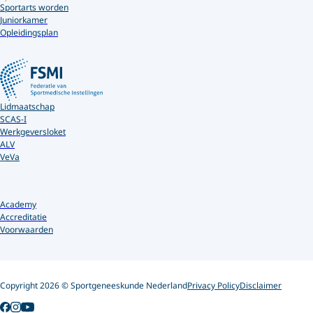
Sportarts worden
Juniorkamer
Opleidingsplan
Lidmaatschap
SCAS-I
Werkgeversloket
ALV
VeVa
Academy
Accreditatie
Voorwaarden
Copyright 2026 © Sportgeneeskunde Nederland
Privacy Policy
Disclaimer
Follow us on YouTube
Follow us on Facebook
Follow us on Instagram