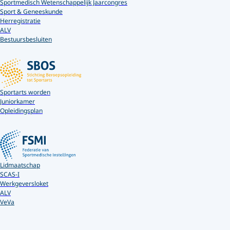
Sportmedisch Wetenschappelijk Jaarcongres
Sport & Geneeskunde
Herregistratie
ALV
Bestuursbesluiten
Sportarts worden
Juniorkamer
Opleidingsplan
Lidmaatschap
SCAS-I
Werkgeversloket
ALV
VeVa