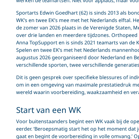
werken de teamartsen. Niet voor applaus, maar voor
Sportarts Edwin Goedhart (62) is sinds 2013 als b
WK’s en twee EK’s mee met het Nederlands elftal. 
de zomer van 2026 plaats in de Verenigde Staten, Me
over drie landen en meerdere tijdzones. Orthopeed S
Anna TopSupport en is sinds 2021 teamarts van de 
Spelen en twee EK’s met het Nederlands mannenhock
augustus 2026 georganiseerd door Nederland en Bel
verschillende sporten, twee verschillende generati
Dit is geen gesprek over specifieke blessures of indi
om in een omgeving van maximale prestatiedruk medi
wereld waarin voorbereiding, waakzaamheid en ve
Start van een WK
Voor buitenstaanders begint een WK vaak bij de ope
eerder. ‘Beroepsmatig start het op het moment dat je j
gaat en begint de voorbereiding in volle omvang.’ 