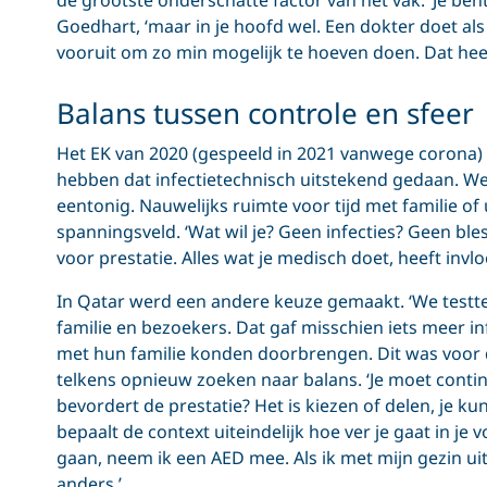
Goedhart, ‘maar in je hoofd wel. Een dokter doet als 
vooruit om zo min mogelijk te hoeven doen. Dat heet
Balans tussen controle en sfeer
Het EK van 2020 (gespeeld in 2021 vanwege corona) 
hebben dat infectietechnisch uitstekend gedaan. We
eentonig. Nauwelijks ruimte voor tijd met familie of ui
spanningsveld. ‘Wat wil je? Geen infecties? Geen ble
voor prestatie. Alles wat je medisch doet, heeft invlo
In Qatar werd een andere keuze gemaakt. ‘We testte
familie en bezoekers. Dat gaf misschien iets meer inf
met hun familie konden doorbrengen. Dit was voor de
telkens opnieuw zoeken naar balans. ‘Je moet conti
bevordert de prestatie? Het is kiezen of delen, je ku
bepaalt de context uiteindelijk hoe ver je gaat in je
gaan, neem ik een AED mee. Als ik met mijn gezin uit 
anders.’