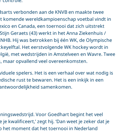
 controle.
ondsarts verbonden aan de KNVB en maakte twee
Het komende wereldkampioenschap voetbal vindt in
xico en Canada, een toernooi dat zich uitstrekt
tijn Geraets (43) werkt in het Anna Ziekenhuis /
KNHB. Hij was betrokken bij één WK, de Olympische
eyelftal. Het eerstvolgende WK hockey wordt in
gië, met wedstrijden in Amstelveen en Wavre. Twee
es, maar opvallend veel overeenkomsten.
viduele spelers. Het is een verhaal over wat nodig is
sche rust te bewaren. Het is een inkijk in een
rantwoordelijkheid samenkomen.
ningswedstrijd. Voor Goedhart begint het veel
e kwalificeert,’ zegt hij. ‘Dan weet je zeker dat je
Op het moment dat het toernooi in Nederland