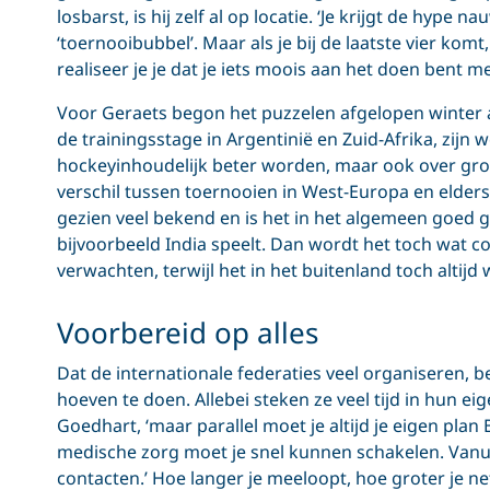
losbarst, is hij zelf al op locatie. ‘Je krijgt de hype n
‘toernooibubbel’. Maar als je bij de laatste vier komt,
realiseer je je dat je iets moois aan het doen bent met
Voor Geraets begon het puzzelen afgelopen winter a
de trainingsstage in Argentinië en Zuid-Afrika, zijn 
hockeyinhoudelijk beter worden, maar ook over groep
verschil tussen toernooien in West-Europa en elders 
gezien veel bekend en is het in het algemeen goed g
bijvoorbeeld India speelt. Dan wordt het toch wat c
verwachten, terwijl het in het buitenland toch altijd w
Voorbereid op alles
Dat de internationale federaties veel organiseren, b
hoeven te doen. Allebei steken ze veel tijd in hun eig
Goedhart, ‘maar parallel moet je altijd je eigen pla
medische zorg moet je snel kunnen schakelen. Vanui
contacten.’ Hoe langer je meeloopt, hoe groter je ne