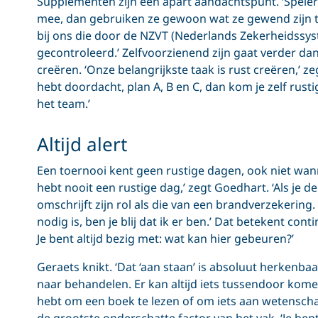
Supplementen zijn een apart aandachtspunt. ‘Spel
mee, dan gebruiken ze gewoon wat ze gewend zijn 
bij ons die door de NZVT (Nederlands Zekerheidssy
gecontroleerd.’ Zelfvoorzienend zijn gaat verder dan
creëren. ‘Onze belangrijkste taak is rust creëren,’ zegt
hebt doordacht, plan A, B en C, dan kom je zelf rustig
het team.’
Altijd alert
Een toernooi kent geen rustige dagen, ook niet wan
hebt nooit een rustige dag,’ zegt Goedhart. ‘Als je de
omschrijft zijn rol als die van een brandverzekering.
nodig is, ben je blij dat ik er ben.’ Dat betekent contin
Je bent altijd bezig met: wat kan hier gebeuren?’
Geraets knikt. ‘Dat ‘aan staan’ is absoluut herkenbaa
naar behandelen. Er kan altijd iets tussendoor komen.
hebt om een boek te lezen of om iets aan wetenschap
de grootste onderschatte factor van het vak. ‘Je bent