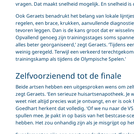
vragen. Dat maakt snelheid mogelijk. En snelheid is c
Ook Geraets benadrukt het belang van lokale lijntjes
regelen, een brace, krukken, aanvullende diagnostie
tevoren leggen. Dan is de kans groot dat er wisselinge
Opvallend genoeg zijn trainingsstages soms spannend
alles beter georganiseerd,’ zegt Geraets. ‘Tijdens een
weinig geregeld. Terwijl een verkeerd terechtgekom
trainingskamp als tijdens de Olympische Spelen.’
Zelfvoorzienend tot de finale
Beide artsen hebben een uitgesproken wens om zelfv
zegt Geraets. ‘Een serieuze huisartsenapotheek. Je wilt
weet niet altijd precies wat je ontvangt, en er is ook
Goedhart herkent dat volledig. ‘Of we nu naar de VS
spullen mee. Je pakt in op basis van het bestcase-scena
hebben. Het zou onhandig zijn als je misgrijpt op h