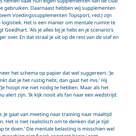
ers nemen vaak hun eigen supplementen van de club
te gebruiken. Daarnaast hebben wij supplementen
steem Voedingssupplementen Topsport, red.) zijn
 logistiek. Het is een manier om mentale ruimte te
 Goedhart. ‘Als je alles bij je hebt en je scenario’s
er over. En dat straal je uit op de rest van de staf en
neer het schema op papier dat wel suggereert. ‘Je
nkt dat je het rustig hebt, dan gaat het mis.’ Hij
 ‘Je hoopt me niet nodig te hebben. Maar als het
u alert zijn. ‘Ik kijk nooit als fan naar een wedstrijd.
r. Je gaat van meeting naar training naar maaltijd
 Het is niet realistisch om te denken dat je tijd
 te doen.’ Die mentale belasting is misschien wel
 misschien niet fysiek constant bezig,’ zegt