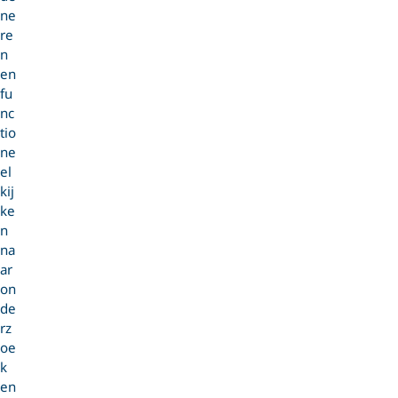
ne
re
n
en
fu
nc
tio
ne
el
kij
ke
n
na
ar
on
de
rz
oe
k
en