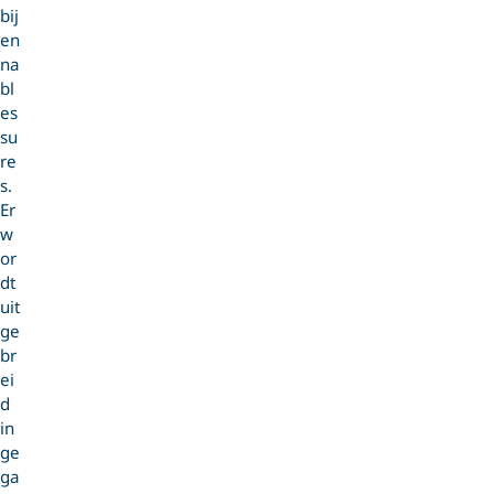
bij
en
na
bl
es
su
re
s.
Er
w
or
dt
uit
ge
br
ei
d
in
ge
ga