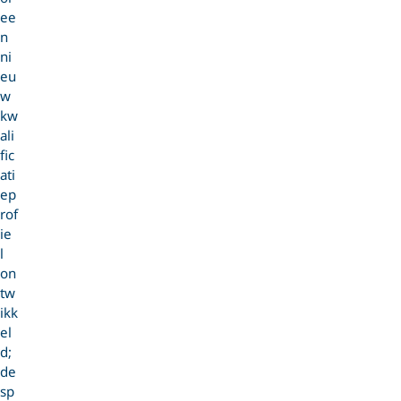
ee
n
ni
eu
w
kw
ali
fic
ati
ep
rof
ie
l
on
tw
ikk
el
d;
de
sp