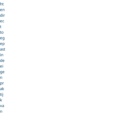
ht
en
dir
ec
t
to
eg
ep
ast
in
de
ei
ge
n
pr
ak
tij
k
va
n