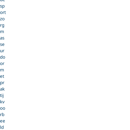
sp
ort
zo
rg
m
as
se
ur
do
or
m
et
pr
ak
tij
kv
oo
rb
ee
ld