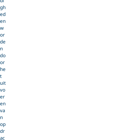
di
gh
ed
en
w
or
de
n
do
or
he
t
uit
vo
er
en
va
n
op
dr
ac