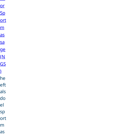
or
Sp
ort
m
as
sa
ge
(N
GS
)
he
eft
als
do
el
sp
ort
m
as