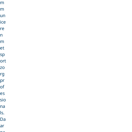
m
m
un
ice
re
n
m
et
sp
ort
zo
rg
pr
of
es
sio
na
ls.
Da
ar