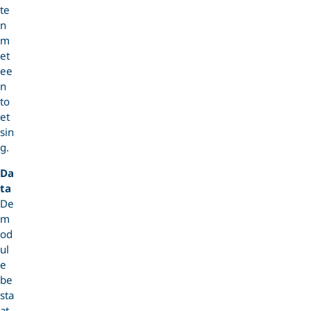
te
n
m
et
ee
n
to
et
sin
g.
Da
ta
De
m
od
ul
e
be
sta
at