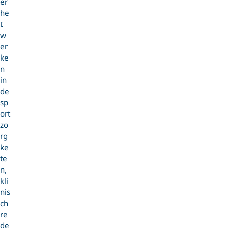
er
he
t
w
er
ke
n
in
de
sp
ort
zo
rg
ke
te
n,
kli
nis
ch
re
de