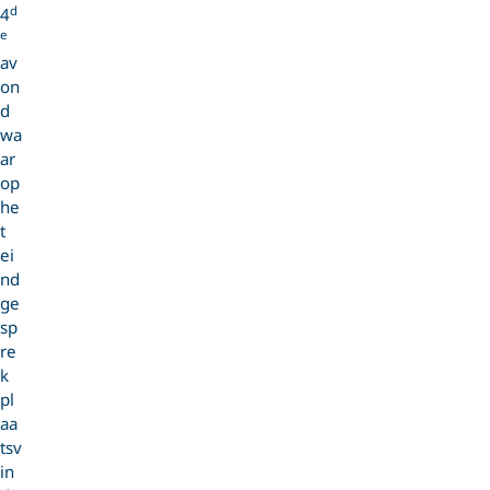
d
4
e
av
on
d
wa
ar
op
he
t
ei
nd
ge
sp
re
k
pl
aa
tsv
in