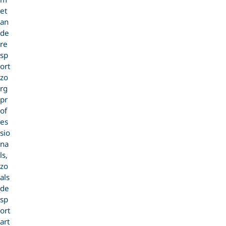
et
an
de
re
sp
ort
zo
rg
pr
of
es
sio
na
ls,
zo
als
de
sp
ort
art