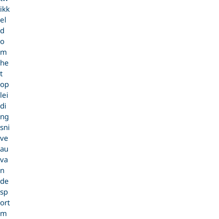
ikk
el
d
o
m
he
t
op
lei
di
ng
sni
ve
au
va
n
de
sp
ort
m