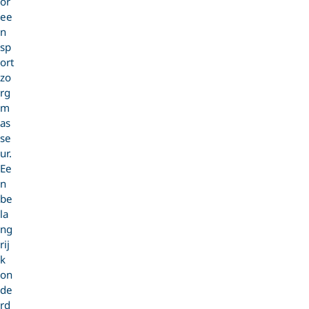
or
ee
n
sp
ort
zo
rg
m
as
se
ur.
Ee
n
be
la
ng
rij
k
on
de
rd