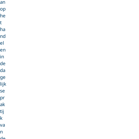
an
op
he
t
ha
nd
el
en
in
de
da
ge
lijk
se
pr
ak
tij
k
va
n
de