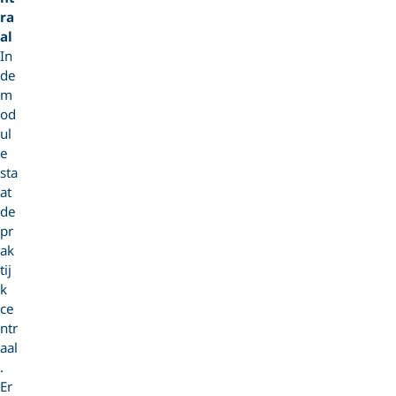
ra
al
In
de
m
od
ul
e
sta
at
de
pr
ak
tij
k
ce
ntr
aal
.
Er