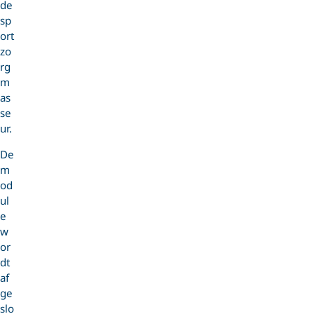
de
sp
ort
zo
rg
m
as
se
ur.
De
m
od
ul
e
w
or
dt
af
ge
slo