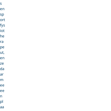
s
en
sp
ort
fys
iot
he
ra
pe
ut,
en
ze
da
ar
m
ee
ee
n
pl
aa