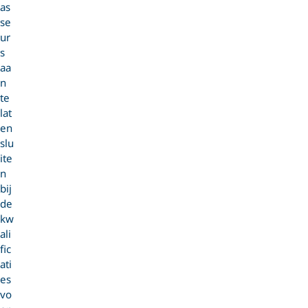
as
se
ur
s
aa
n
te
lat
en
slu
ite
n
bij
de
kw
ali
fic
ati
es
vo