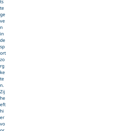
ts
te
ge
ve
n
in
de
sp
ort
zo
rg
ke
te
n.
Zij
he
eft
hi
er
vo
or