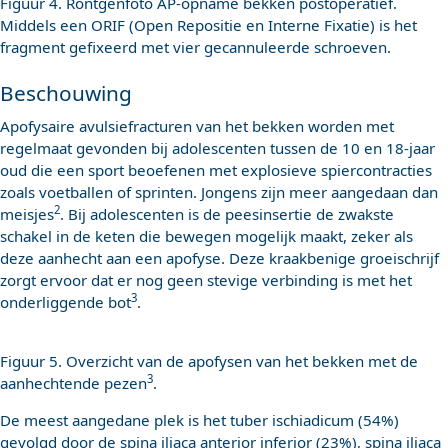
Figuur 4. Röntgenfoto AP-opname bekken postoperatief.
Middels een ORIF (Open Repositie en Interne Fixatie) is het
fragment gefixeerd met vier gecannuleerde schroeven.
Beschouwing
Apofysaire avulsiefracturen van het bekken worden met
regelmaat gevonden bij adolescenten tussen de 10 en 18-jaar
oud die een sport beoefenen met explosieve spiercontracties
zoals voetballen of sprinten. Jongens zijn meer aangedaan dan
2
meisjes
. Bij adolescenten is de peesinsertie de zwakste
schakel in de keten die bewegen mogelijk maakt, zeker als
deze aanhecht aan een apofyse. Deze kraakbenige groeischrijf
zorgt ervoor dat er nog geen stevige verbinding is met het
3
onderliggende bot
.
Figuur 5. Overzicht van de apofysen van het bekken met de
3
aanhechtende pezen
.
De meest aangedane plek is het tuber ischiadicum (54%)
gevolgd door de spina iliaca anterior inferior (23%), spina iliaca