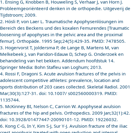
1. Ensing G, Knobben B, Houweling S, Verhaar J, van Horn J.
Probleemgeoriënteerd denken in de orthopedie. Uitgeverij de
Tijdstroom; 2009.
2. Hösli P, von Laer L. Traumatische Apophysenlösungen im
Bereich des Beckens und des koxalen Femurendes [Traumatic
loosening of apophyses in the pelvic area and the proximal
femur]. Orthopäde. 1995 Sep;24(5):429-35. PMID: 7478505.
3. Hogervorst T, Joldersma P, de Lange B, Martens M, van
Melkebeek J, van Paridon-Edauw D, Schep G. Onderzoek en
behandeling van het bekken. Addendum hoofdstuk 14.
Springer Media: Bohn Stafleu van Loghum; 2013.
4. Rossi F, Dragoni S. Acute avulsion fractures of the pelvis in
adolescent competitive athletes: prevalence, location and
sports distribution of 203 cases collected. Skeletal Radiol. 2001
Mar;30(3):127-31. doi: 10.1007/ s002560000319. PMID:
1135744.
5. McKinney BI, Nelson C, Carrion W. Apophyseal avulsion
fractures of the hip and pelvis. Orthopedics. 2009 Jan;32(1):42.
doi: 10.3928/01477447-20090101-12. PMID: 19226032.
6. Kong C-G, In Y, Kim S-J, Sur Y-J. Avulsion fracture of the iliac
crest apophysis treated with open reduction and internal