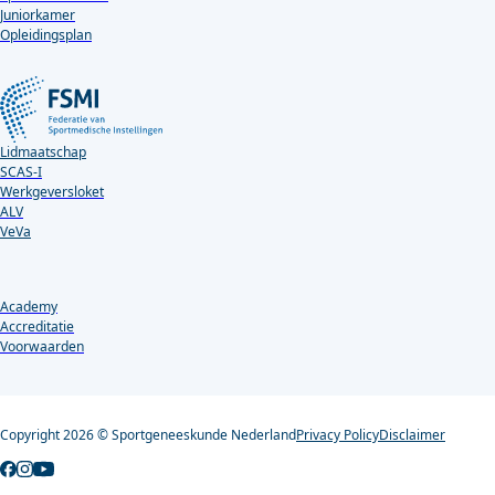
Juniorkamer
Opleidingsplan
Lidmaatschap
SCAS-I
Werkgeversloket
ALV
VeVa
Academy
Accreditatie
Voorwaarden
Copyright 2026 © Sportgeneeskunde Nederland
Privacy Policy
Disclaimer
Follow us on YouTube
Follow us on Facebook
Follow us on Instagram