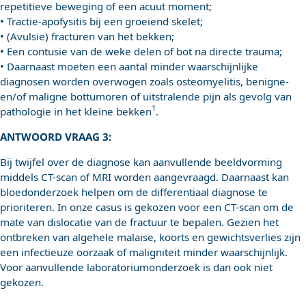
repetitieve beweging of een acuut moment;
• Tractie-apofysitis bij een groeiend skelet;
• (Avulsie) fracturen van het bekken;
• Een contusie van de weke delen of bot na directe trauma;
• Daarnaast moeten een aantal minder waarschijnlijke
diagnosen worden overwogen zoals osteomyelitis, benigne-
en/of maligne bottumoren of uitstralende pijn als gevolg van
1
pathologie in het kleine bekken
.
ANTWOORD VRAAG 3:
Bij twijfel over de diagnose kan aanvullende beeldvorming
middels CT-scan of MRI worden aangevraagd. Daarnaast kan
bloedonderzoek helpen om de differentiaal diagnose te
prioriteren. In onze casus is gekozen voor een CT-scan om de
mate van dislocatie van de fractuur te bepalen. Gezien het
ontbreken van algehele malaise, koorts en gewichtsverlies zijn
een infectieuze oorzaak of maligniteit minder waarschijnlijk.
Voor aanvullende laboratoriumonderzoek is dan ook niet
gekozen.