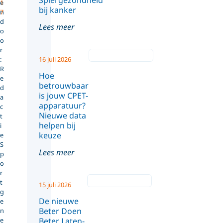
Spiergezondheid
e
1
bij kanker
n
7
d
Lees meer
o
o
r
:
16 juli 2026
R
Hoe
e
betrouwbaar
d
is jouw CPET-
a
apparatuur?
c
Nieuwe data
t
helpen bij
i
keuze
e
S
Lees meer
p
o
r
t
15 juli 2026
g
De nieuwe
e
Beter Doen
n
e
Beter Laten-