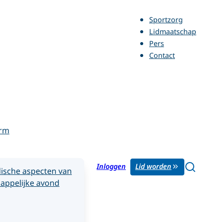
Sportzorg
Lidmaatschap
Pers
Contact
orm
Inloggen
Lid worden
ische aspecten van
appelijke avond