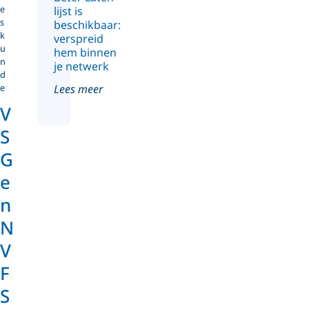
e
lijst is
s
beschikbaar:
k
verspreid
u
hem binnen
n
je netwerk
d
e
Lees meer
V
S
G
e
n
N
V
F
S