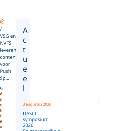
Home
A
VSG en
c
NVFS
t
leveren
content
u
voor
e
Push
e
Sp...
l
G
e
6
s
j
3 augustus 2026
c
u
h
n
DASCC-
r
i
symposium
e
2
2026:
v
0