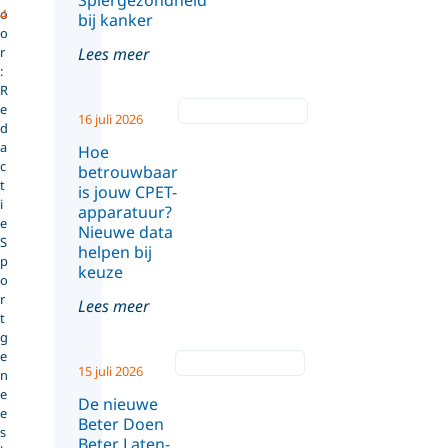
Spiergezondheid
o
4
bij kanker
o
r
Lees meer
:
R
e
16 juli 2026
d
a
Hoe
c
betrouwbaar
t
is jouw CPET-
i
apparatuur?
e
Nieuwe data
S
helpen bij
p
keuze
o
r
Lees meer
t
g
e
15 juli 2026
n
e
De nieuwe
e
Beter Doen
s
Beter Laten-