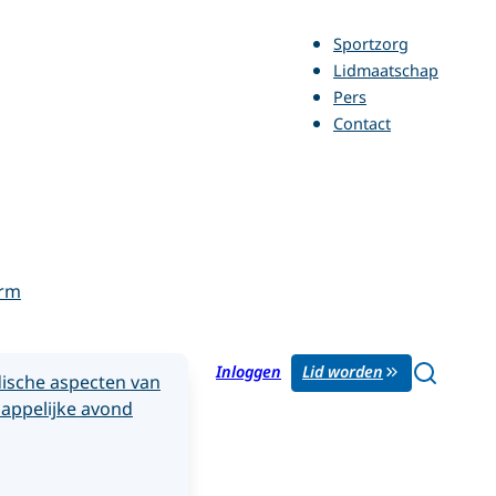
Sportzorg
Lidmaatschap
Pers
Contact
orm
Inloggen
Lid worden
ische aspecten van
appelijke avond