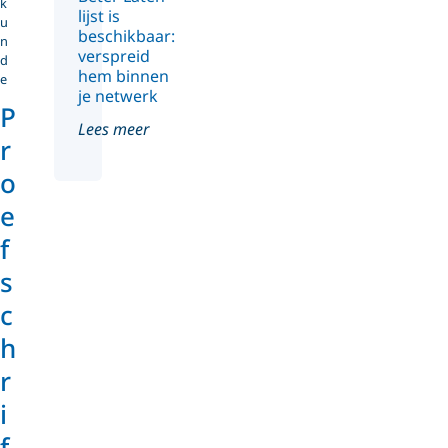
k
lijst is
u
beschikbaar:
n
verspreid
d
hem binnen
e
je netwerk
P
Lees meer
r
o
e
f
s
c
h
r
i
f