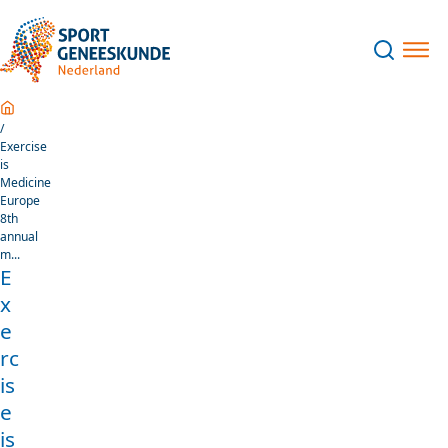
Home
Exercise
is
Medicine
Europe
8th
annual
m...
E
x
e
rc
is
e
is