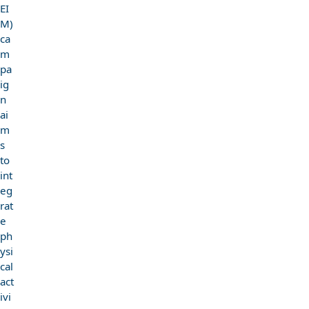
EI
M)
ca
m
pa
ig
n
ai
m
s
to
int
eg
rat
e
ph
ysi
cal
act
ivi