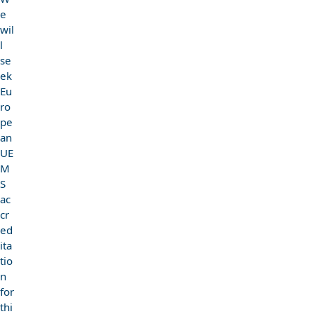
e
wil
l
se
ek
Eu
ro
pe
an
UE
M
S
ac
cr
ed
ita
tio
n
for
thi