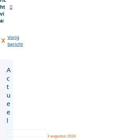
ric
ht
vi
a:
Vorig
bericht
A
c
t
u
e
e
l
3 augustus 2026