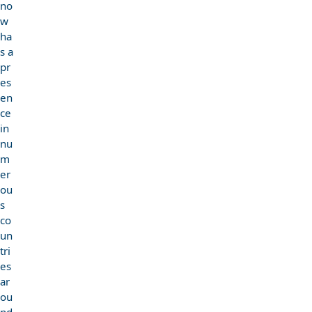
no
w
ha
s a
pr
es
en
ce
in
nu
m
er
ou
s
co
un
tri
es
ar
ou
nd