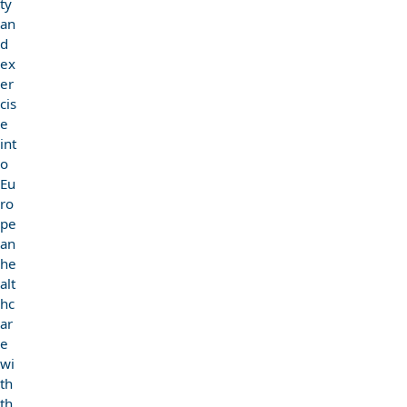
ty
an
d
ex
er
cis
e
int
o
Eu
ro
pe
an
he
alt
hc
ar
e
wi
th
th