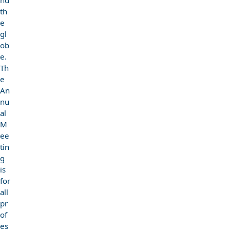
th
e
gl
ob
e.
Th
e
An
nu
al
M
ee
tin
g
is
for
all
pr
of
es