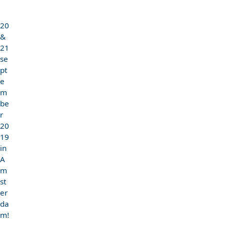
20
&
21
se
pt
e
m
be
r
20
19
in
A
m
st
er
da
m!