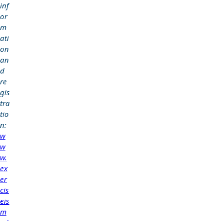
inf
or
m
ati
on
an
d
re
gis
tra
tio
n:
w
w
w.
ex
er
cis
eis
m