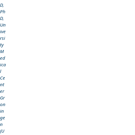
D,
Ph
D,
Un
ive
rsi
ty
M
ed
ica
l
Ce
nt
er
Gr
on
in
ge
n
(U