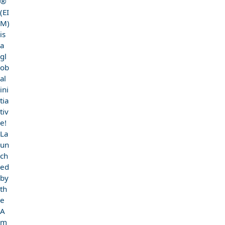
®
(EI
M)
is
a
gl
ob
al
ini
tia
tiv
e!
La
un
ch
ed
by
th
e
A
m