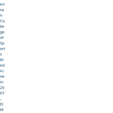
eri
ca
n
Co
lle
ge
of
Sp
ort
s
M
ed
ici
ne
in
20
07
,
EI
M