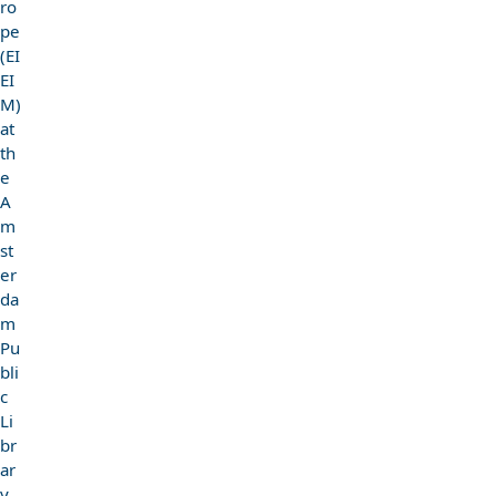
ro
pe
(EI
EI
M)
at
th
e
A
m
st
er
da
m
Pu
bli
c
Li
br
ar
y