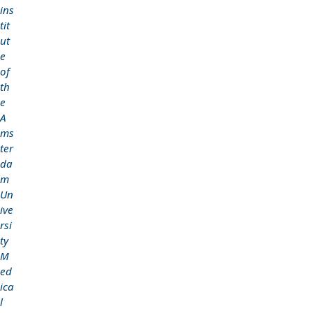
ins
tit
ut
e
of
th
e
A
ms
ter
da
m
Un
ive
rsi
ty
M
ed
ica
l