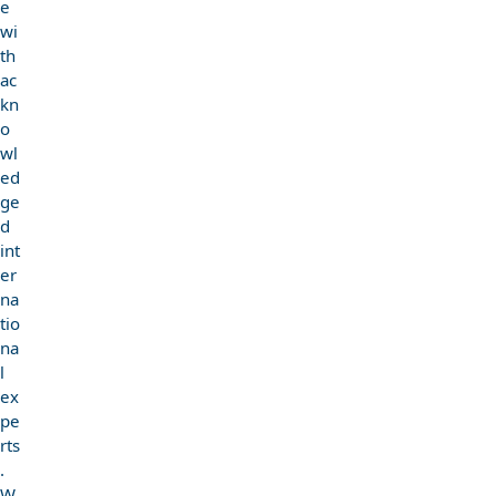
e
wi
th
ac
kn
o
wl
ed
ge
d
int
er
na
tio
na
l
ex
pe
rts
.
W