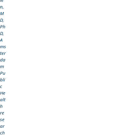
n,
M
D,
Ph
D,
A
ms
ter
da
m
Pu
bli
c
He
alt
h
re
se
ar
ch