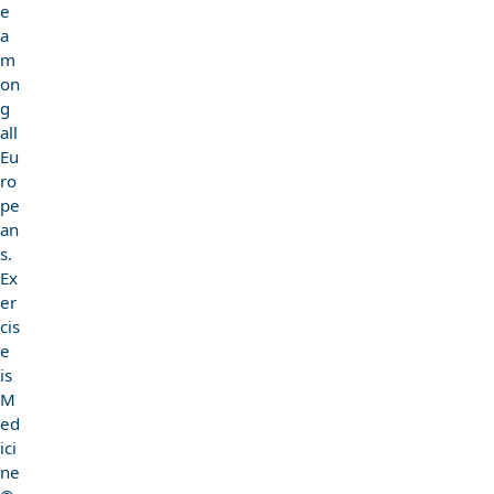
e
a
m
on
g
all
Eu
ro
pe
an
s.
Ex
er
cis
e
is
M
ed
ici
ne