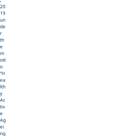
20
19
un
de
r
th
e
m
ott
o
“H
ea
lth
y
Ac
tiv
e
Ag
ei
ng