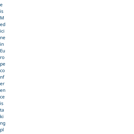
e
is
M
ed
ici
ne
in
Eu
ro
pe
co
nf
er
en
ce
is
ta
ki
ng
pl