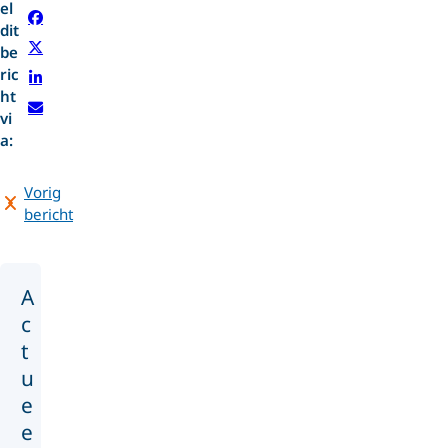
el
dit
be
ric
ht
vi
a:
Vorig
bericht
A
c
t
u
e
e