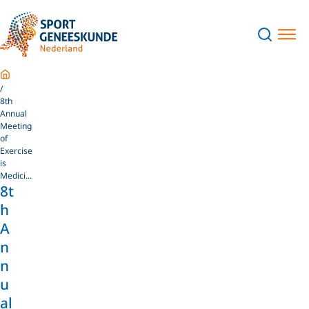
Home
8th
Annual
Meeting
of
Exercise
is
Medici...
8t
h
A
n
n
u
al