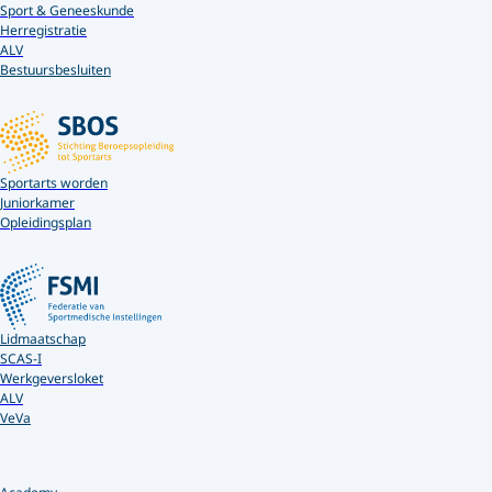
Sport & Geneeskunde
Herregistratie
ALV
Bestuursbesluiten
Sportarts worden
Juniorkamer
Opleidingsplan
Lidmaatschap
SCAS-I
Werkgeversloket
ALV
VeVa