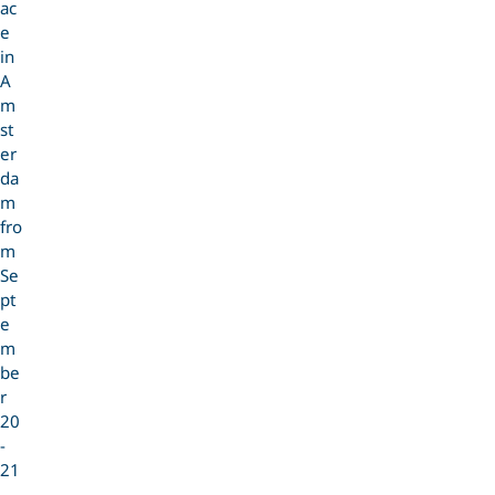
ac
e
in
A
m
st
er
da
m
fro
m
Se
pt
e
m
be
r
20
-
21
,