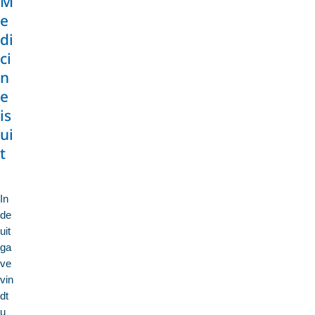
M
e
di
ci
n
e
is
ui
t
In
de
uit
ga
ve
vin
dt
u