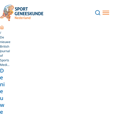
Home
De
nieuwe
British
Journal
of
Sports
Medi...
D
e
ni
e
u
w
e