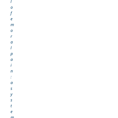
l
o
f
e
m
o
r
a
l
p
a
i
n
:
a
s
y
s
t
e
m