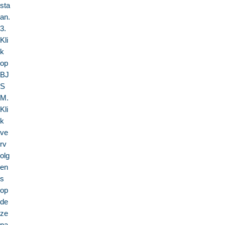
sta
an.
3.
Kli
k
op
BJ
S
M.
Kli
k
ve
rv
olg
en
s
op
de
ze
pa