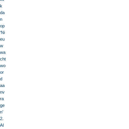
k
da
n
op
‘Ni
eu
w
wa
cht
wo
or
d
aa
nv
ra
ge
n’
2.
Al