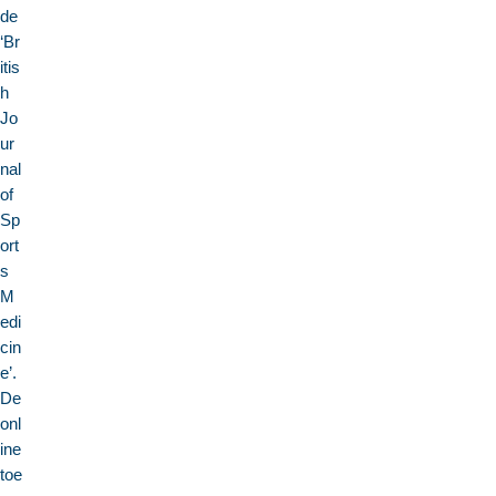
de
‘Br
itis
h
Jo
ur
nal
of
Sp
ort
s
M
edi
cin
e’.
De
onl
ine
toe