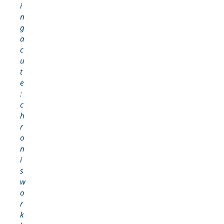
i
n
g
a
c
u
t
e
:
c
h
r
o
n
i
s
w
o
r
k