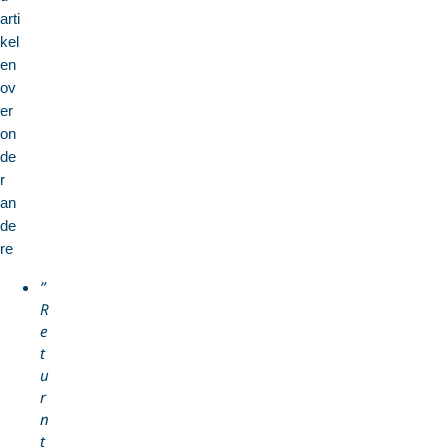
arti
kel
en
ov
er
on
de
r
an
de
re
”
R
e
t
u
r
n
t