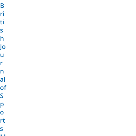
B
ri
ti
s
h
Jo
u
r
n
al
of
S
p
o
rt
s