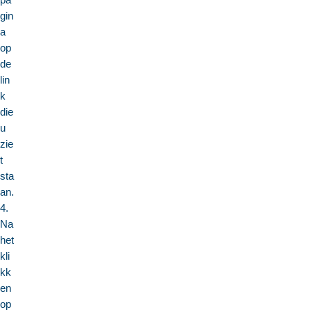
gin
a
op
de
lin
k
die
u
zie
t
sta
an.
4.
Na
het
kli
kk
en
op