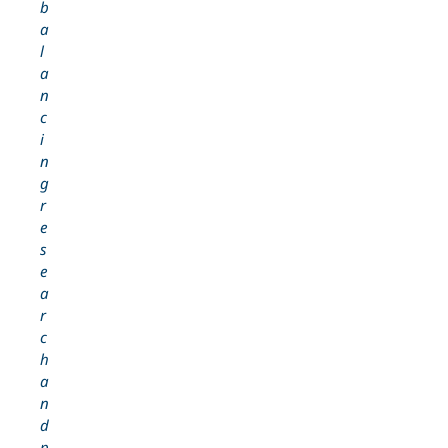
b
a
l
a
n
c
i
n
g
r
e
s
e
a
r
c
h
a
n
d
p