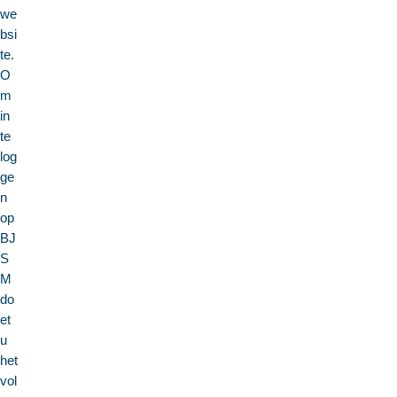
we
bsi
te.
O
m
in
te
log
ge
n
op
BJ
S
M
do
et
u
het
vol