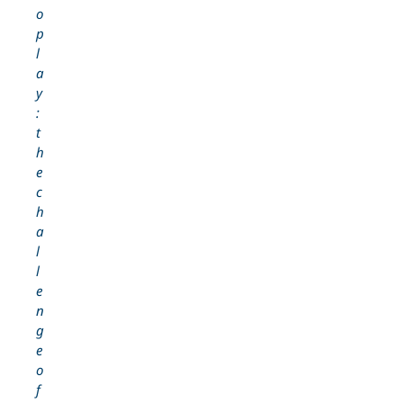
o
p
l
a
y
:
t
h
e
c
h
a
l
l
e
n
g
e
o
f