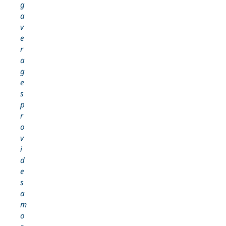
g
a
v
e
r
a
g
e
s
p
r
o
v
i
d
e
s
a
m
o