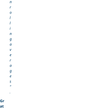
n
r
o
l
l
i
n
g
a
v
e
r
a
g
e
s
”
.
Gr
at