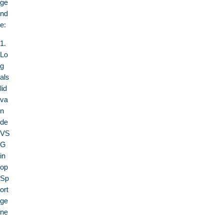
ge
nd
e:
1.
Lo
g
als
lid
va
n
de
VS
G
in
op
Sp
ort
ge
ne