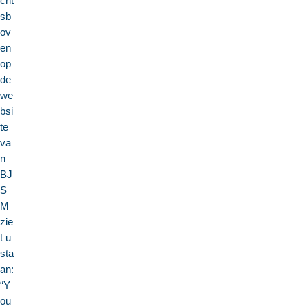
cht
sb
ov
en
op
de
we
bsi
te
va
n
BJ
S
M
zie
t u
sta
an:
“Y
ou