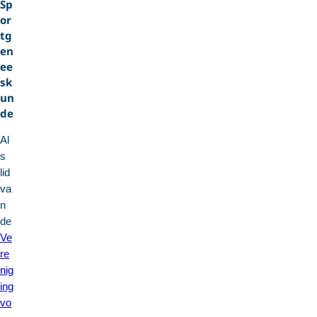
Sp
or
tg
en
ee
sk
un
de
Al
s
lid
va
n
de
Ve
re
nig
ing
vo