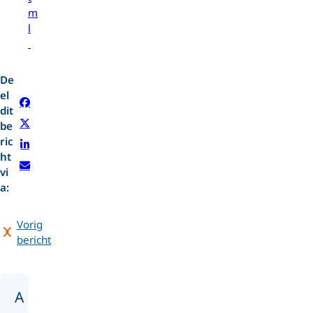
m
l
De
el
dit
be
ric
ht
vi
a:
Vorig
bericht
A