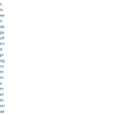
s
is
ee
n
da
gv
ull
en
d
pr
og
ra
m
m
a
m
et
to
on
aa