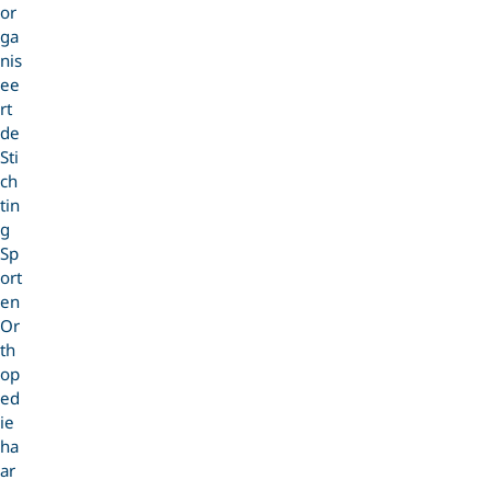
or
ga
nis
ee
rt
de
Sti
ch
tin
g
Sp
ort
en
Or
th
op
ed
ie
ha
ar