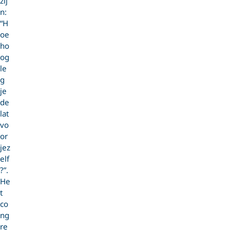
zij
n:
“H
oe
ho
og
le
g
je
de
lat
vo
or
jez
elf
?”.
He
t
co
ng
re