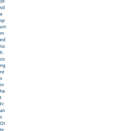
ze
sd
e
sp
ort
m
ed
isc
h
co
ng
re
s
in
he
t
Fr
an
s
Ot
te