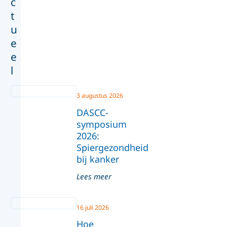
c
t
u
e
e
l
3 augustus 2026
DASCC-
symposium
2026:
Spiergezondheid
bij kanker
Lees meer
16 juli 2026
Hoe