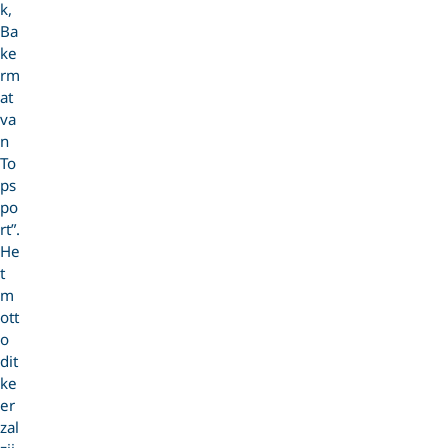
k,
Ba
ke
rm
at
va
n
To
ps
po
rt”.
He
t
m
ott
o
dit
ke
er
zal