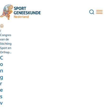
Home
Congres
van de
Stichting
Sport en
Orthop...
C
o
n
g
r
e
s
v