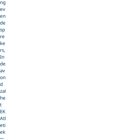
ng
ev
en
de
sp
re
ke
rs,
In
de
av
on
d
zal
he
t
EK
Atl
eti
ek
w