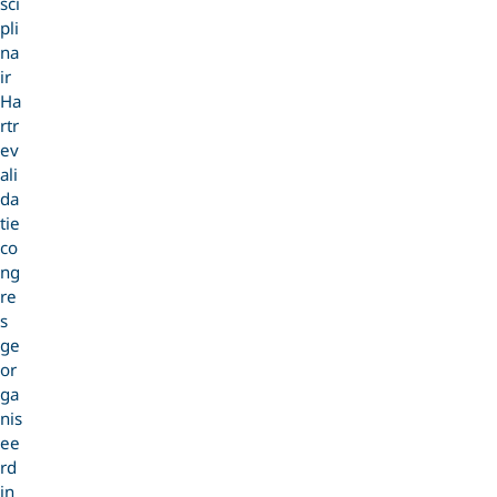
sci
pli
na
ir
Ha
rtr
ev
ali
da
tie
co
ng
re
s
ge
or
ga
nis
ee
rd
in