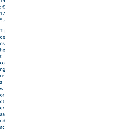
15
: €
17
5,-
Tij
de
ns
he
t
co
ng
re
s
w
or
dt
er
aa
nd
ac