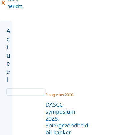
bericht
A
c
t
u
e
e
l
3 augustus 2026
DASCC-
symposium
2026:
Spiergezondheid
bij kanker