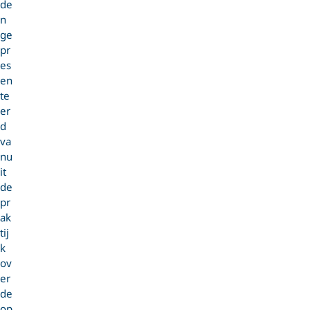
de
n
ge
pr
es
en
te
er
d
va
nu
it
de
pr
ak
tij
k
ov
er
de
op