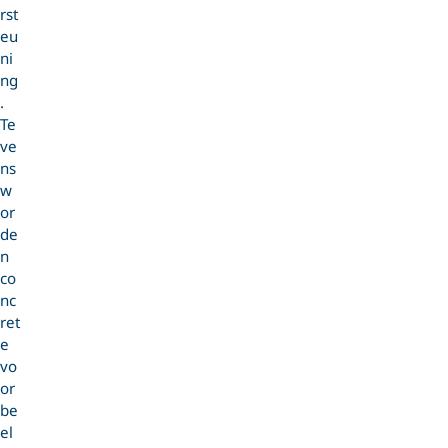
rst
eu
ni
ng
.
Te
ve
ns
w
or
de
n
co
nc
ret
e
vo
or
be
el