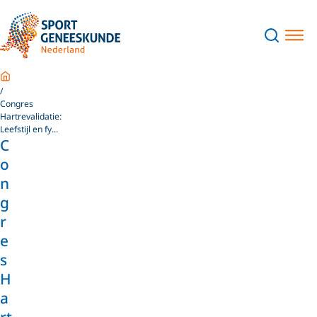
Home
Congres
Hartrevalidatie:
Leefstijl en fy...
C
o
n
g
r
e
s
H
a