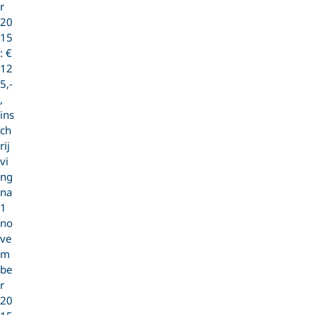
r
20
15
: €
12
5,-
,
ins
ch
rij
vi
ng
na
1
no
ve
m
be
r
20