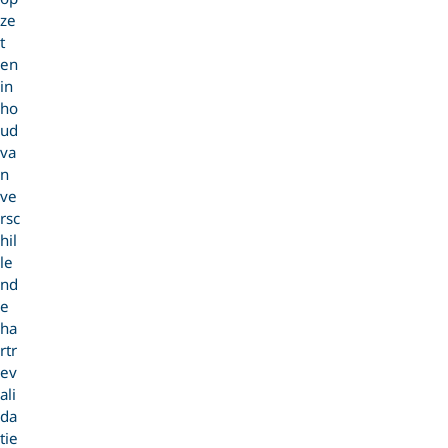
ze
t
en
in
ho
ud
va
n
ve
rsc
hil
le
nd
e
ha
rtr
ev
ali
da
tie