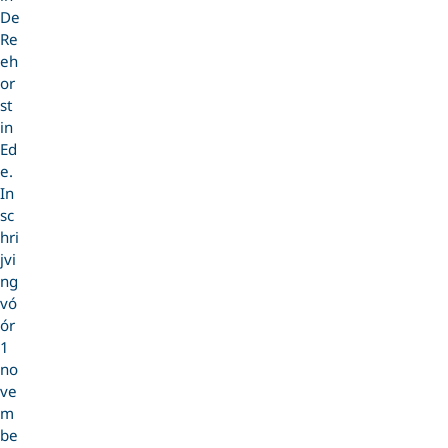
De
Re
eh
or
st
in
Ed
e.
In
sc
hri
jvi
ng
vó
ór
1
no
ve
m
be