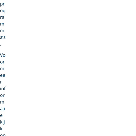
pr
og
ra
m
m
a’s
.
Vo
or
m
ee
r
inf
or
m
ati
e
kij
k
op