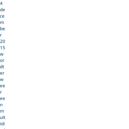
4
de
ce
m
be
r
20
15
w
or
dt
er
w
ee
r
ee
n
m
ult
idi