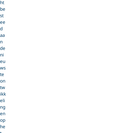
ht
be
st
ee
d
aa
n
de
ni
eu
ws
te
on
tw
ikk
eli
ng
en
op
he