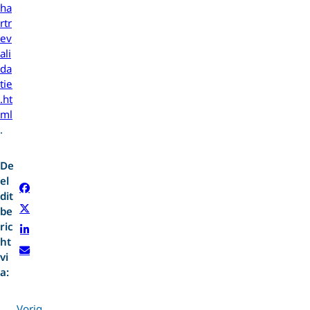
ha
rtr
ev
ali
da
tie
.ht
ml
.
De
el
dit
be
ric
ht
vi
a:
Vorig