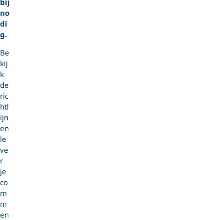
bij
no
di
g.
Be
kij
k
de
ric
htl
ijn
en
le
ve
r
je
co
m
m
en