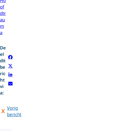
Ho
of
dtr
au
m
a
De
el
dit
be
ric
ht
vi
a:
Vorig
bericht