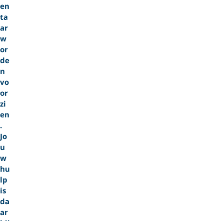
en
ta
ar
w
or
de
n
vo
or
zi
en
.
Jo
u
w
hu
lp
is
da
ar