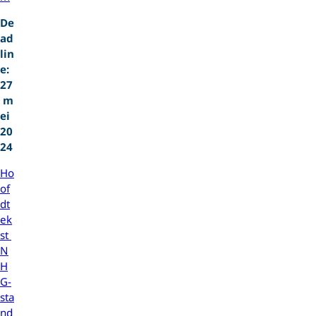
De
ad
lin
e:
27
m
ei
20
24
Ho
of
dt
ek
st
N
H
G-
sta
nd