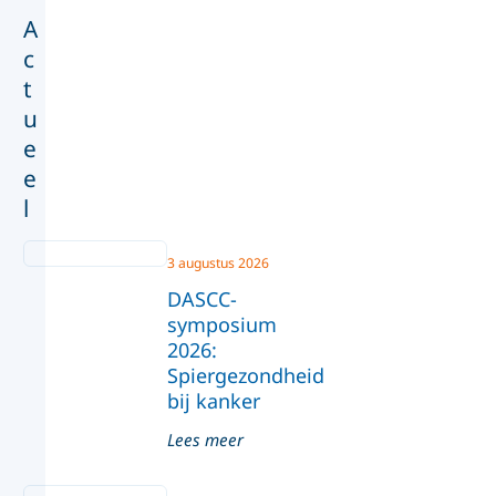
A
c
t
u
e
e
l
3 augustus 2026
DASCC-
symposium
2026:
Spiergezondheid
bij kanker
Lees meer