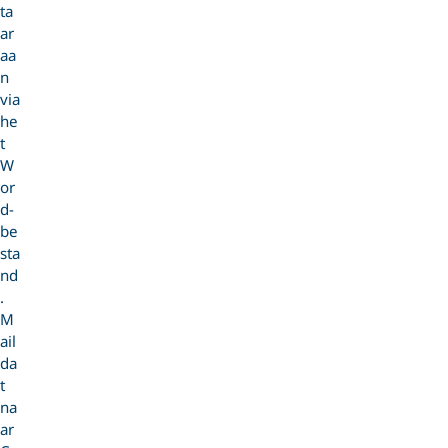
ta
ar
aa
n
via
he
t
W
or
d-
be
sta
nd
.
M
ail
da
t
na
ar