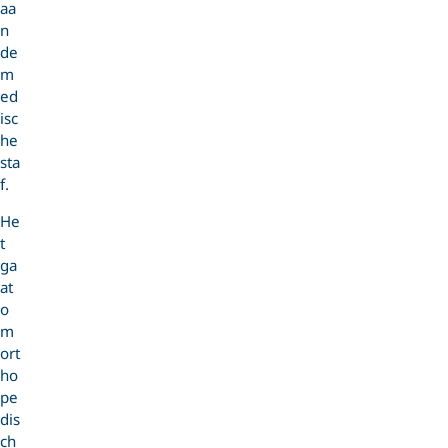
aa
n
de
m
ed
isc
he
sta
f.
He
t
ga
at
o
m
ort
ho
pe
dis
ch