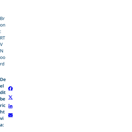
Br
on
:
RT
V
N
oo
rd
De
el
dit
be
ric
ht
vi
a: