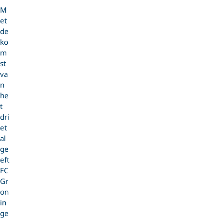
M
et
de
ko
m
st
va
n
he
t
dri
et
al
ge
eft
FC
Gr
on
in
ge