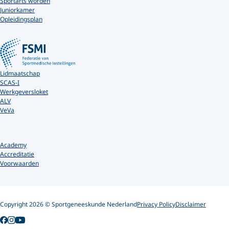
Sportarts worden
Juniorkamer
Opleidingsplan
Lidmaatschap
SCAS-I
Werkgeversloket
ALV
VeVa
Academy
Accreditatie
Voorwaarden
Copyright 2026 © Sportgeneeskunde Nederland
Privacy Policy
Disclaimer
Follow us on YouTube
Follow us on Facebook
Follow us on Instagram