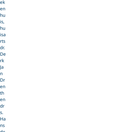
ek
en
hu
is,
hu
isa
rts
dr.
De
rk
Ja
n
Dr
en
th
en
dr
s.
Ha
ns
de