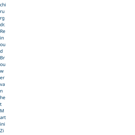
chi
ru
rg
dr.
Re
in
ou
d
Br
ou
w
er
va
n
he
t
M
art
ini
Zi