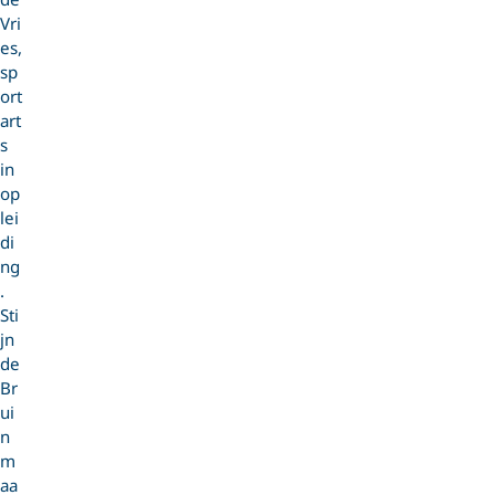
Vri
es,
sp
ort
art
s
in
op
lei
di
ng
.
Sti
jn
de
Br
ui
n
m
aa