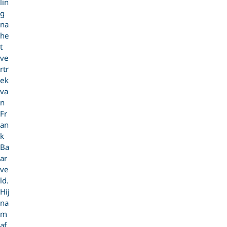
lin
g
na
he
t
ve
rtr
ek
va
n
Fr
an
k
Ba
ar
ve
ld.
Hij
na
m
af