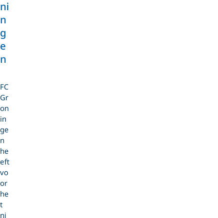
ni
n
g
e
n
FC
Gr
on
in
ge
n
he
eft
vo
or
he
t
ni