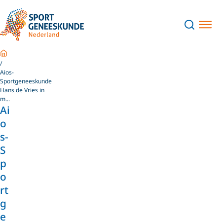
Home
Aios-
Sportgeneeskunde
Hans de Vries in
m...
Ai
o
s-
S
p
o
rt
g
e