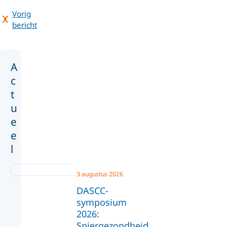
Vorig
bericht
A
c
t
u
e
e
l
3 augustus 2026
DASCC-
symposium
2026:
Spiergezondheid