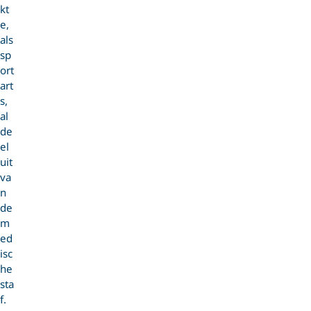
kt
e,
als
sp
ort
art
s,
al
de
el
uit
va
n
de
m
ed
isc
he
sta
f.