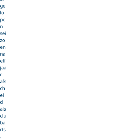
ge
lo
pe
n
sei
zo
en
na
elf
jaa
r
afs
ch
ei
d
als
clu
ba
rts
.