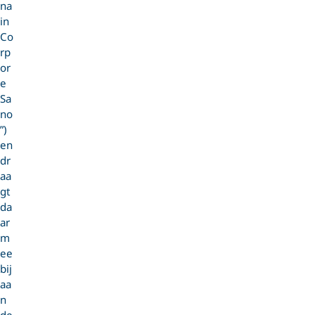
na
in
Co
rp
or
e
Sa
no
”)
en
dr
aa
gt
da
ar
m
ee
bij
aa
n
de