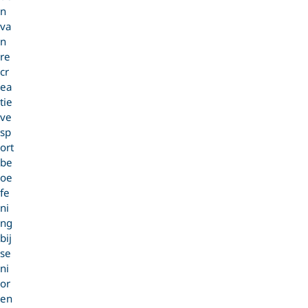
n
va
n
re
cr
ea
tie
ve
sp
ort
be
oe
fe
ni
ng
bij
se
ni
or
en