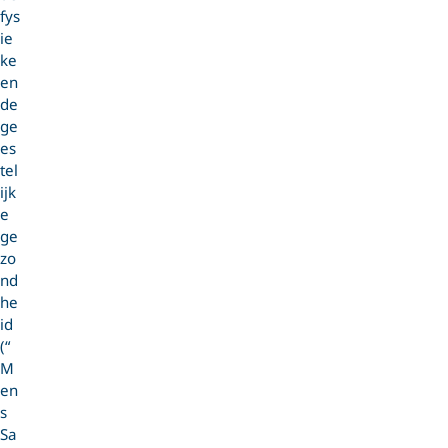
fys
ie
ke
en
de
ge
es
tel
ijk
e
ge
zo
nd
he
id
(“
M
en
s
Sa