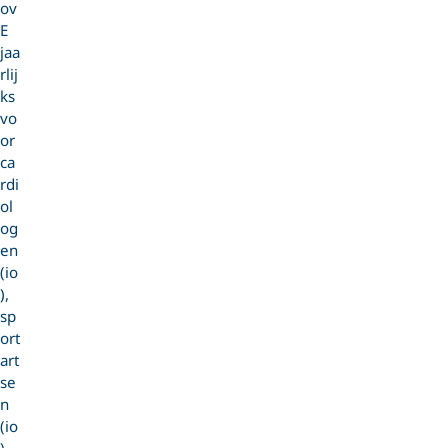
ov
E
jaa
rlij
ks
vo
or
ca
rdi
ol
og
en
(io
),
sp
ort
art
se
n
(io