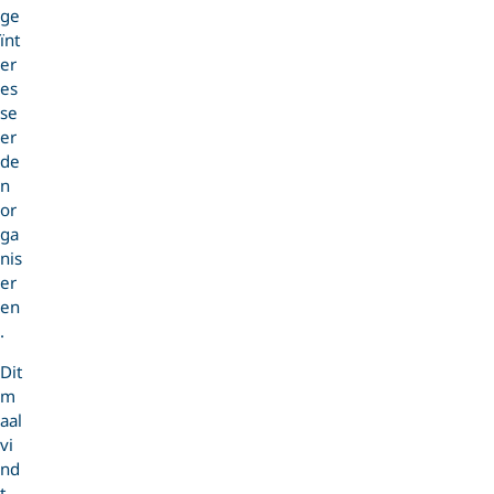
ge
ïnt
er
es
se
er
de
n
or
ga
nis
er
en
.
Dit
m
aal
vi
nd
t