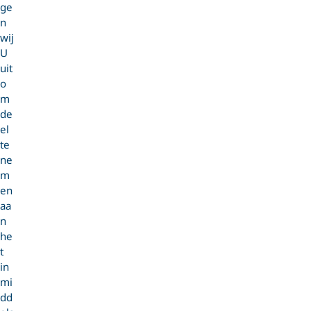
ge
n
wij
U
uit
o
m
de
el
te
ne
m
en
aa
n
he
t
in
mi
dd