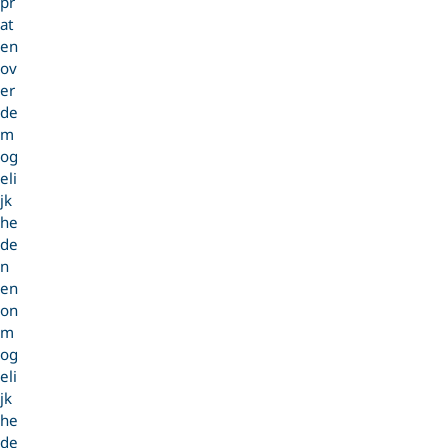
pr
at
en
ov
er
de
m
og
eli
jk
he
de
n
en
on
m
og
eli
jk
he
de