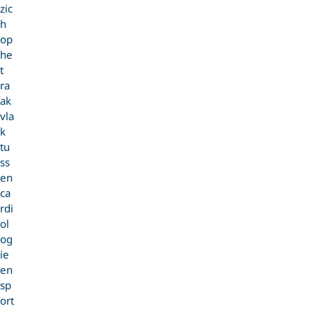
zic
h
op
he
t
ra
ak
vla
k
tu
ss
en
ca
rdi
ol
og
ie
en
sp
ort