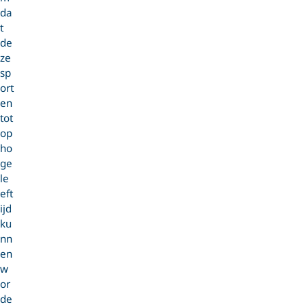
da
t
de
ze
sp
ort
en
tot
op
ho
ge
le
eft
ijd
ku
nn
en
w
or
de