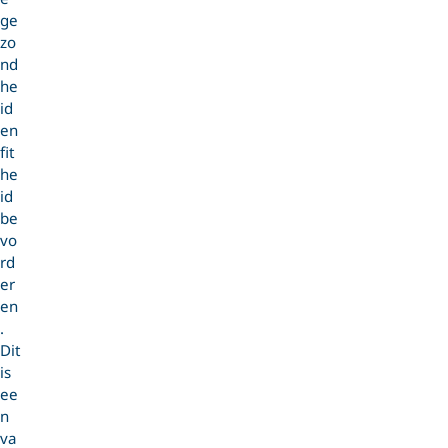
ge
zo
nd
he
id
en
fit
he
id
be
vo
rd
er
en
.
Dit
is
ee
n
va