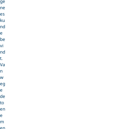
ge
ne
es
ku
nd
e
be
vi
nd
t.
Va
n
w
eg
e
de
to
en
e
m
en