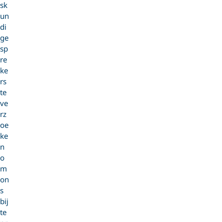
sk
un
di
ge
sp
re
ke
rs
te
ve
rz
oe
ke
n
o
m
on
s
bij
te