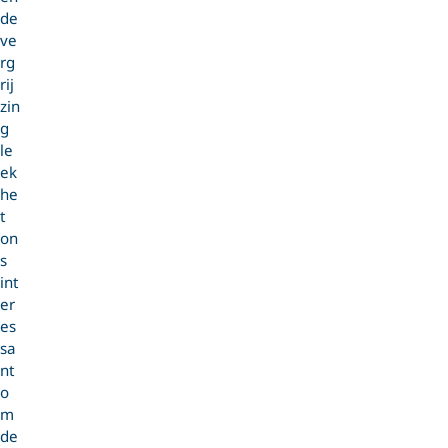
de
ve
rg
rij
zin
g
le
ek
he
t
on
s
int
er
es
sa
nt
o
m
de