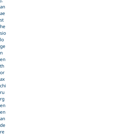
),
an
ae
st
he
sio
lo
ge
n
en
th
or
ax
chi
ru
rg
en
en
an
de
re