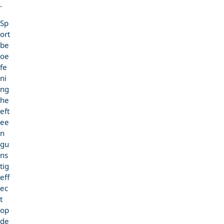
.
Sp
ort
be
oe
fe
ni
ng
he
eft
ee
n
gu
ns
tig
eff
ec
t
op
de