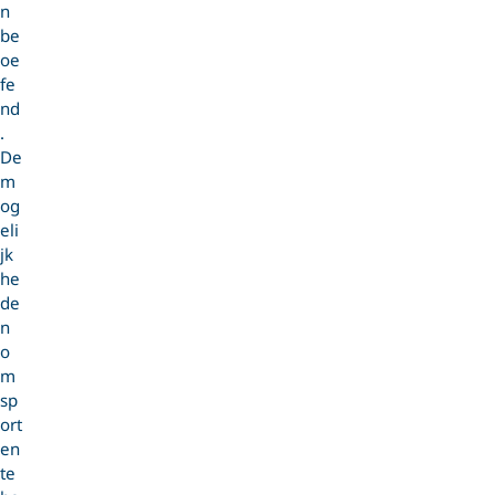
n
be
oe
fe
nd
.
De
m
og
eli
jk
he
de
n
o
m
sp
ort
en
te