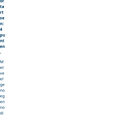
or
ta
rt
se
n:
4
pu
nt
en
.
M
et
ve
el
ge
no
eg
en
no
di