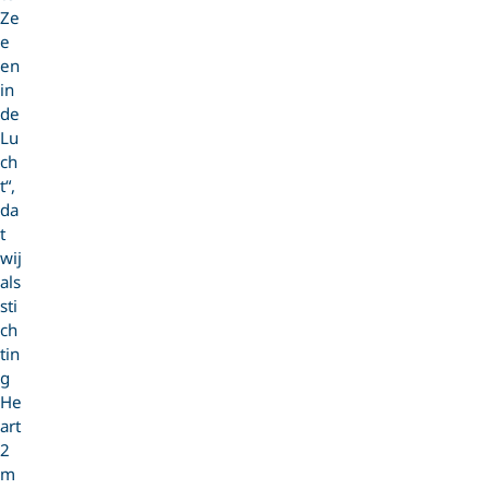
Ze
e
en
in
de
Lu
ch
t“,
da
t
wij
als
sti
ch
tin
g
He
art
2
m