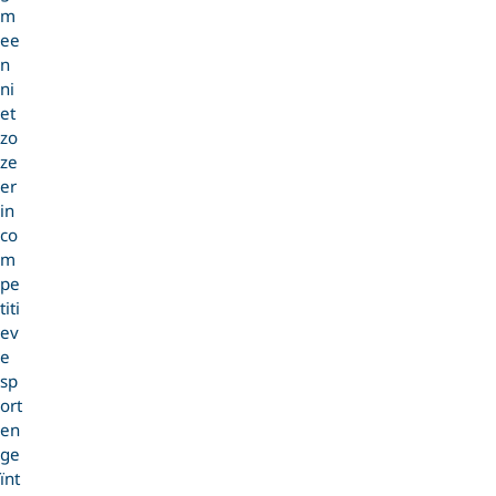
m
ee
n
ni
et
zo
ze
er
in
co
m
pe
titi
ev
e
sp
ort
en
ge
ïnt