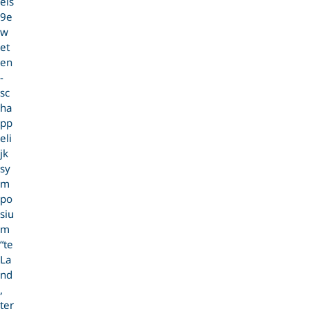
els
9e
w
et
en
-
sc
ha
pp
eli
jk
sy
m
po
siu
m
“te
La
nd
,
ter