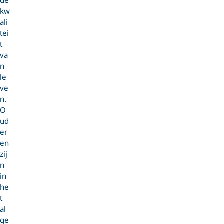
kw
ali
tei
t
va
n
le
ve
n.
O
ud
er
en
zij
n
in
he
t
al
ge