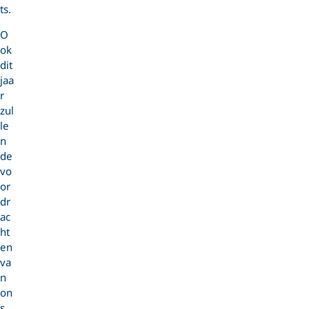
ts.
O
ok
dit
jaa
r
zul
le
n
de
vo
or
dr
ac
ht
en
va
n
on
s