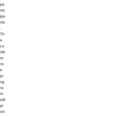
pa
rtic
ipa
nts
.
Th
e
co
nfe
re
nc
e
pr
og
ra
m
will
pr
ovi