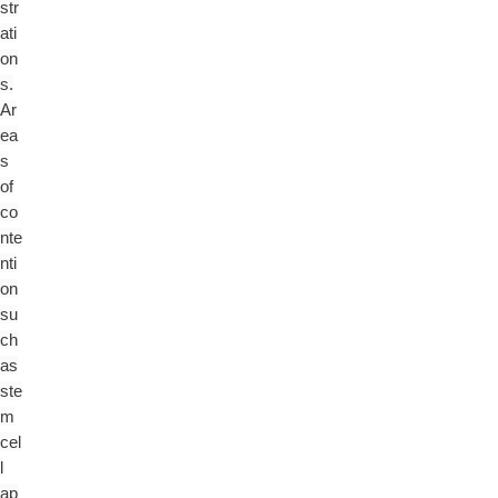
str
ati
on
s.
Ar
ea
s
of
co
nte
nti
on
su
ch
as
ste
m
cel
l
ap