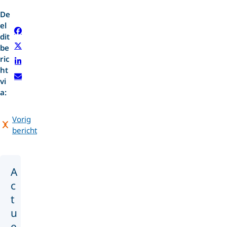
De
el
dit
be
ric
ht
vi
a:
Vorig
bericht
A
c
t
u
e