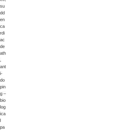
su
dd
en
ca
rdi
ac
de
ath
,
ant
i-
do
pin
g –
bio
log
ica
l
pa