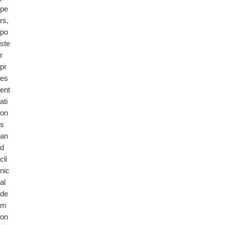
pe
rs,
po
ste
r
pr
es
ent
ati
on
s
an
d
cli
nic
al
de
m
on