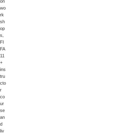
on
wo
rk
sh
op
s,
FI
FA
11
+
ins
tru
cto
r
co
ur
se
an
d
liv