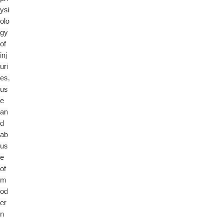
ysi
olo
gy
of
inj
uri
es,
us
e
an
d
ab
us
e
of
m
od
er
n