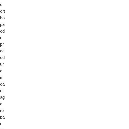
e
ort
ho
pa
edi
c
pr
oc
ed
ur
e
in
ca
rtil
ag
e
re
pai
r