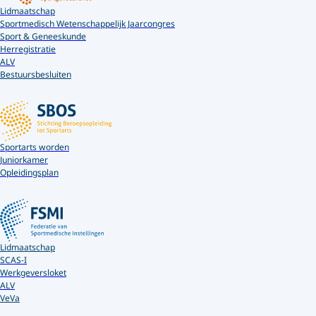
Lidmaatschap
Sportmedisch Wetenschappelijk Jaarcongres
Sport & Geneeskunde
Herregistratie
ALV
Bestuursbesluiten
Sportarts worden
Juniorkamer
Opleidingsplan
Lidmaatschap
SCAS-I
Werkgeversloket
ALV
VeVa