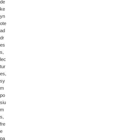
de
ke
yn
ote
ad
dr
es
s,
lec
tur
es,
sy
m
po
siu
m
s,
fre
e
pa