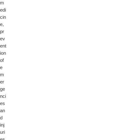
m
edi
cin
e,
pr
ev
ent
ion
of
e
m
er
ge
nci
es
an
d
inj
uri
es,