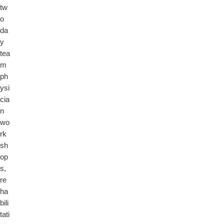
tw
o
da
y
tea
m
ph
ysi
cia
n
wo
rk
sh
op
s,
re
ha
bili
tati