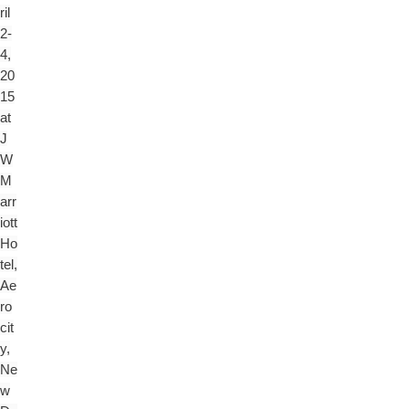
ril
2-
4,
20
15
at
J
W
M
arr
iott
Ho
tel,
Ae
ro
cit
y,
Ne
w