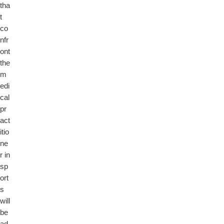
tha
t
co
nfr
ont
the
m
edi
cal
pr
act
itio
ne
r in
sp
ort
s
will
be
ad