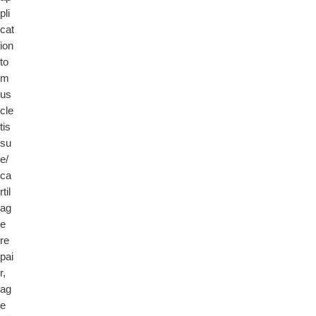
pli
cat
ion
to
m
us
cle
tis
su
e/
ca
rtil
ag
e
re
pai
r,
ag
e