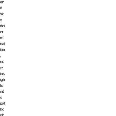
an
d
se
x
det
er
mi
nat
ion
,
ne
w
ins
igh
ts
int
o
pat
ho
ph