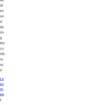
dr
es
se
d
du
rin
g
the
co
nfe
re
nc
e.
Le
es
m
ee
r