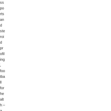
ss
po
rts
an
d
ste
roi
d
pr
ofil
ing
,
foo
tba
ll
for
he
alt
h –
a