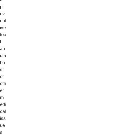
pr
ev
ent
ive
too
l
an
d a
ho
st
of
oth
er
m
edi
cal
iss
ue
s