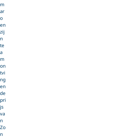
m
ar
o
en
zij
n
te
a
m
on
tvi
ng
en
de
pri
js
va
n
Zo
n