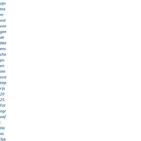
zijn
tea
m
ont
van
gen
de
Wet
ens
cha
ps-
en
inn
ova
tiep
rijs
20
25.
Fot
ogr
aaf
:
Ha
ns
Tak