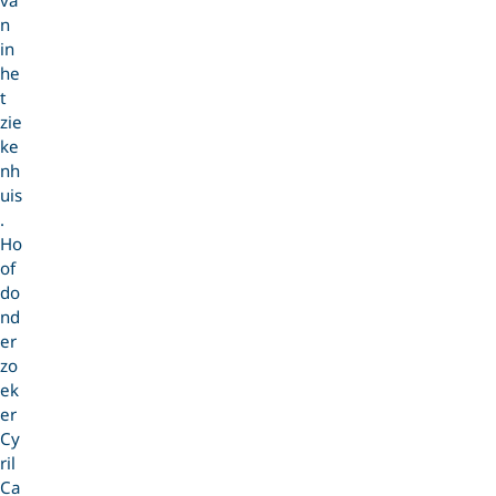
n
in
he
t
zie
ke
nh
uis
.
Ho
of
do
nd
er
zo
ek
er
Cy
ril
Ca