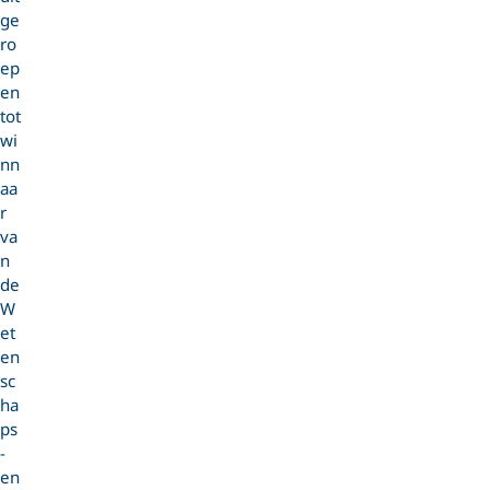
ge
ro
ep
en
tot
wi
nn
aa
r
va
n
de
W
et
en
sc
ha
ps
-
en