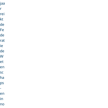
jaa
r
rei
kt
de
Fe
de
rat
ie
de
W
et
en
sc
ha
ps
-
en
in
no