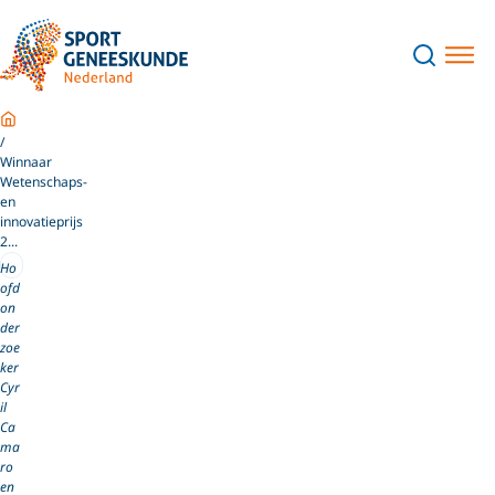
Home
Winnaar
Wetenschaps-
en
innovatieprijs
2...
Ho
ofd
on
der
zoe
ker
Cyr
il
Ca
ma
ro
en