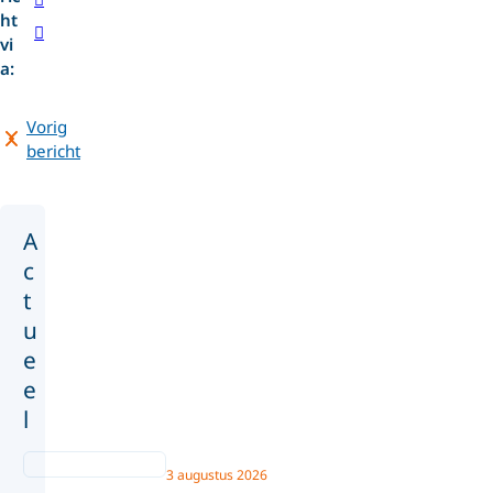
ht
vi
a:
Vorig
bericht
A
c
t
u
e
e
l
3 augustus 2026