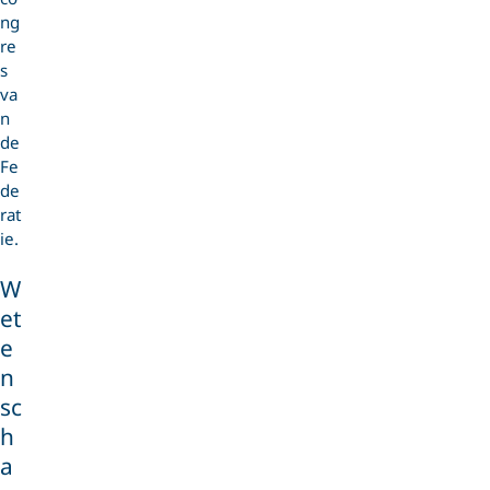
ng
re
s
va
n
de
Fe
de
rat
ie.
W
et
e
n
sc
h
a