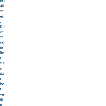
eci
ali
st
en
.
De
ze
st
ud
ie
lie
t
zie
n
da
t
he
t
ve
ili
g