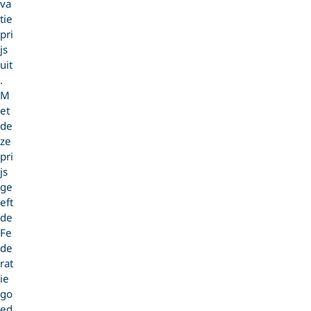
va
tie
pri
js
uit
.
M
et
de
ze
pri
js
ge
eft
de
Fe
de
rat
ie
go
ed