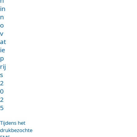
n
in
n
o
v
at
ie
p
rij
s
2
0
2
5
Tijdens het
drukbezochte