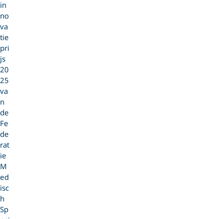
in
no
va
tie
pri
js
20
25
va
n
de
Fe
de
rat
ie
M
ed
isc
h
Sp