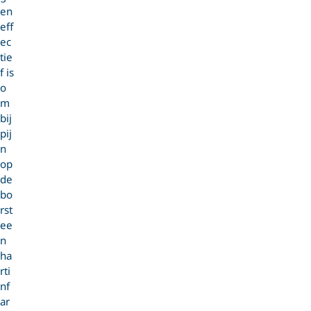
en
eff
ec
tie
f is
o
m
bij
pij
n
op
de
bo
rst
ee
n
ha
rti
nf
ar