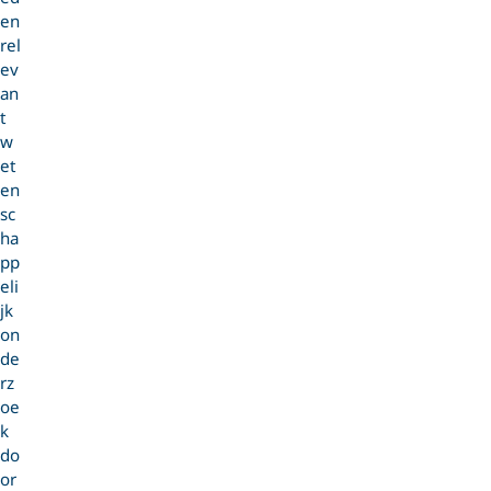
en
rel
ev
an
t
w
et
en
sc
ha
pp
eli
jk
on
de
rz
oe
k
do
or