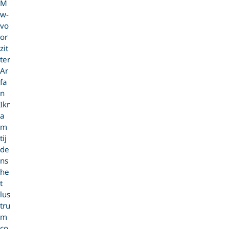
M
w-
vo
or
zit
ter
Ar
fa
n
Ikr
a
m
tij
de
ns
he
t
lus
tru
m
co