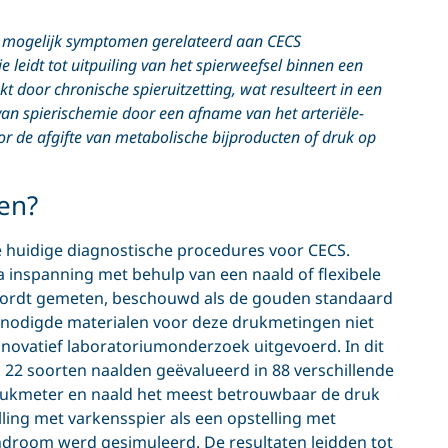
ie mogelijk symptomen gerelateerd aan CECS
 leidt tot uitpuiling van het spierweefsel binnen een
 door chronische spieruitzetting, wat resulteert in een
t van spierischemie door een afname van het arteriële-
or de afgifte van metabolische bijproducten of druk op
ten?
de huidige diagnostische procedures voor CECS.
a inspanning met behulp van een naald of flexibele
 wordt gemeten, beschouwd als de gouden standaard
enodigde materialen voor deze drukmetingen niet
novatief laboratoriumonderzoek uitgevoerd. In dit
22 soorten naalden geëvalueerd in 88 verschillende
rukmeter en naald het meest betrouwbaar de druk
ling met varkensspier als een opstelling met
droom werd gesimuleerd. De resultaten leidden tot