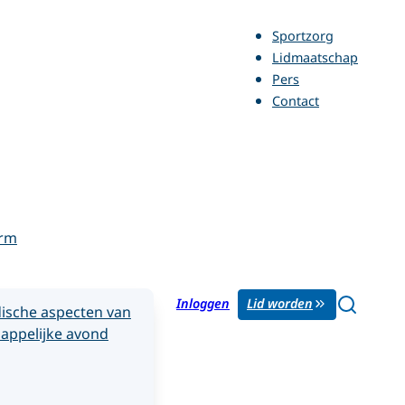
Sportzorg
Lidmaatschap
Pers
Contact
orm
Inloggen
Lid worden
ische aspecten van
appelijke avond