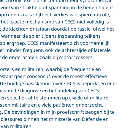
als chronic exertional compartment syndrome. Dit
oel van strakheid of spanning in de benen tijdens
eden zoals stijfheid, verlies van spiercontrole,
l het exacte mechanisme van CECS niet volledig is
de klachten ontstaan doordat de fascie, ofwel het
 wanneer de spier tijdens inspanning telkens
 spiergroep. CECS manifesteert zich voornamelijk
t minder frequent, ook de achterzijde of laterale
 de onderarmen, zoals bij motorcrossers.
rters en militairen, waarbij de frequentie en
 bestaat geen consensus over de meest effectieve
 huidige basiskennis over CECS is beperkt en er is
eit van de diagnose en behandeling van CECS
 specifiek af te stemmen op civiele of militaire
ssen militaire en civiele patiënten onderzocht,
. De bevindingen in mijn proefschrift beogen bij te
blessures binnen het ministerie van Defensie en
an militairen.