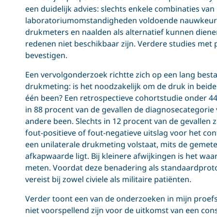
een duidelijk advies: slechts enkele combinaties va
laboratoriumomstandigheden voldoende nauwkeurig.
drukmeters en naalden als alternatief kunnen dien
redenen niet beschikbaar zijn. Verdere studies met 
bevestigen.
Een vervolgonderzoek richtte zich op een lang besta
drukmeting: is het noodzakelijk om de druk in beide
één been? Een retrospectieve cohortstudie onder 44
in 88 procent van de gevallen de diagnosecategori
andere been. Slechts in 12 procent van de gevallen 
fout-positieve of fout-negatieve uitslag voor het c
een unilaterale drukmeting volstaat, mits de gem
afkapwaarde ligt. Bij kleinere afwijkingen is het w
meten. Voordat deze benadering als standaardproto
vereist bij zowel civiele als militaire patiënten.
Verder toont een van de onderzoeken in mijn proefsc
niet voorspellend zijn voor de uitkomst van een co