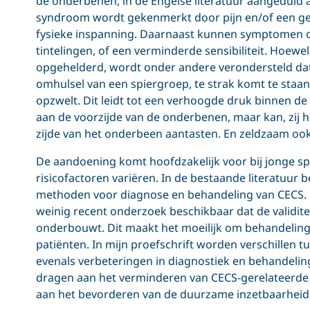
de onderbenen, in de Engelse literatuur aangeduid 
syndroom wordt gekenmerkt door pijn en/of een gev
fysieke inspanning. Daarnaast kunnen symptomen optr
tintelingen, of een verminderde sensibiliteit. Hoewe
opgehelderd, wordt onder andere verondersteld dat 
omhulsel van een spiergroep, te strak komt te staan
opzwelt. Dit leidt tot een verhoogde druk binnen de
aan de voorzijde van de onderbenen, maar kan, zij he
zijde van het onderbeen aantasten. En zeldzaam ook
De aandoening komt hoofdzakelijk voor bij jonge spo
risicofactoren variëren. In de bestaande literatuur
methoden voor diagnose en behandeling van CECS. De
weinig recent onderzoek beschikbaar dat de validit
onderbouwt. Dit maakt het moeilijk om behandelingen
patiënten. In mijn proefschrift worden verschillen tu
evenals verbeteringen in diagnostiek en behandeling
dragen aan het verminderen van CECS-gerelateerde 
aan het bevorderen van de duurzame inzetbaarheid v