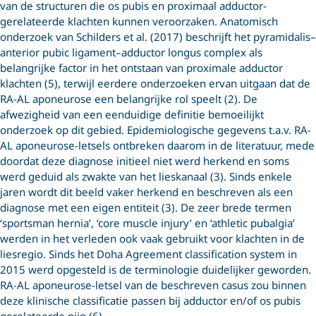
van de structuren die os pubis en proximaal adductor-
gerelateerde klachten kunnen veroorzaken. Anatomisch
onderzoek van Schilders et al. (2017) beschrijft het pyramidalis–
anterior pubic ligament–adductor longus complex als
belangrijke factor in het ontstaan van proximale adductor
klachten (5), terwijl eerdere onderzoeken ervan uitgaan dat de
RA-AL aponeurose een belangrijke rol speelt (2). De
afwezigheid van een eenduidige definitie bemoeilijkt
onderzoek op dit gebied. Epidemiologische gegevens t.a.v. RA-
AL aponeurose-letsels ontbreken daarom in de literatuur, mede
doordat deze diagnose initieel niet werd herkend en soms
werd geduid als zwakte van het lieskanaal (3). Sinds enkele
jaren wordt dit beeld vaker herkend en beschreven als een
diagnose met een eigen entiteit (3). De zeer brede termen
‘sportsman hernia’, ‘core muscle injury’ en ‘athletic pubalgia’
werden in het verleden ook vaak gebruikt voor klachten in de
liesregio. Sinds het Doha Agreement classification system in
2015 werd opgesteld is de terminologie duidelijker geworden.
RA-AL aponeurose-letsel van de beschreven casus zou binnen
deze klinische classificatie passen bij adductor en/of os pubis