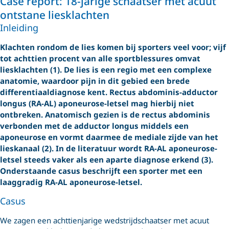
Case report: 18-jarige schaatser met acuut
ontstane liesklachten
Inleiding
Klachten rondom de lies komen bij sporters veel voor; vijf
tot achttien procent van alle sportblessures omvat
liesklachten (1). De lies is een regio met een complexe
anatomie, waardoor pijn in dit gebied een brede
differentiaaldiagnose kent. Rectus abdominis-adductor
longus (RA-AL) aponeurose-letsel mag hierbij niet
ontbreken. Anatomisch gezien is de rectus abdominis
verbonden met de adductor longus middels een
aponeurose en vormt daarmee de mediale zijde van het
lieskanaal (2). In de literatuur wordt RA-AL aponeurose-
letsel steeds vaker als een aparte diagnose erkend (3).
Onderstaande casus beschrijft een sporter met een
laaggradig RA-AL aponeurose-letsel.
Casus
We zagen een achttienjarige wedstrijdschaatser met acuut