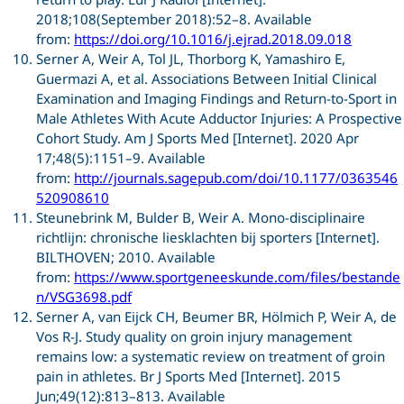
2018;108(September 2018):52–8. Available
from:
https://doi.org/10.1016/j.ejrad.2018.09.018
Serner A, Weir A, Tol JL, Thorborg K, Yamashiro E,
Guermazi A, et al. Associations Between Initial Clinical
Examination and Imaging Findings and Return-to-Sport in
Male Athletes With Acute Adductor Injuries: A Prospective
Cohort Study. Am J Sports Med [Internet]. 2020 Apr
17;48(5):1151–9. Available
from:
http://journals.sagepub.com/doi/10.1177/0363546
520908610
Steunebrink M, Bulder B, Weir A. Mono-disciplinaire
richtlijn: chronische liesklachten bij sporters [Internet].
BILTHOVEN; 2010. Available
from:
https://www.sportgeneeskunde.com/files/bestande
n/VSG3698.pdf
Serner A, van Eijck CH, Beumer BR, Hölmich P, Weir A, de
Vos R-J. Study quality on groin injury management
remains low: a systematic review on treatment of groin
pain in athletes. Br J Sports Med [Internet]. 2015
Jun;49(12):813–813. Available