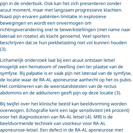
pijn in de onderbuik. Ook kan het zich presenteren zonder
acuut moment, maar met langzaam progressieve klachten.
Naast pijn ervaren patiënten limitatie in explosieve
bewegingen en wordt een onvermogen om
richtingsverandering snel te bewerkstellingen (met name naar
lateraal en rotatie) als klacht genoemd. Veel sporters
beschrijven dat ze hun piekbelasting niet vol kunnen houden
(3).
Lichamelijk onderzoek laat bij een acuut ontstaan letsel
mogelijk een hematoom of zwelling zien ter plaatse van de
symfyse. Bij palpatie is er vaak pijn net lateraal van de symfyse,
de locatie waar de RA-AL aponeurose aanhecht op het os pubis.
Het combineren van de weerstandstesten van de rectus
abdominis en de adductoren geeft pijn op deze locatie (3).
Bij twijfel over het klinische beeld kan beeldvorming worden
overwogen. Echografie kent een lage sensitiviteit (44 procent)
voor het diagnosticeren van RA-AL letsel (4). MRI is de
beeldvormende techniek van voorkeur voor RA-AL
aponeurose-letsel. Een defect in de RA-AL aponeurose met