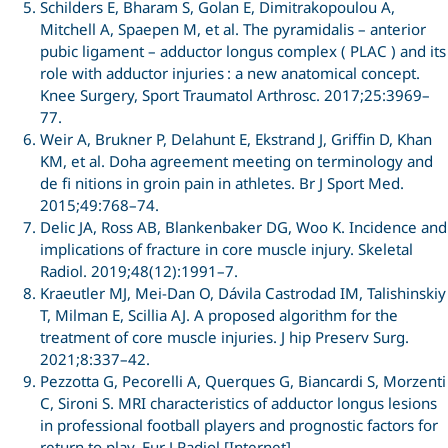
Schilders E, Bharam S, Golan E, Dimitrakopoulou A,
Mitchell A, Spaepen M, et al. The pyramidalis – anterior
pubic ligament – adductor longus complex ( PLAC ) and its
role with adductor injuries : a new anatomical concept.
Knee Surgery, Sport Traumatol Arthrosc. 2017;25:3969–
77.
Weir A, Brukner P, Delahunt E, Ekstrand J, Griffin D, Khan
KM, et al. Doha agreement meeting on terminology and
de fi nitions in groin pain in athletes. Br J Sport Med.
2015;49:768–74.
Delic JA, Ross AB, Blankenbaker DG, Woo K. Incidence and
implications of fracture in core muscle injury. Skeletal
Radiol. 2019;48(12):1991–7.
Kraeutler MJ, Mei-Dan O, Dávila Castrodad IM, Talishinskiy
T, Milman E, Scillia AJ. A proposed algorithm for the
treatment of core muscle injuries. J hip Preserv Surg.
2021;8:337–42.
Pezzotta G, Pecorelli A, Querques G, Biancardi S, Morzenti
C, Sironi S. MRI characteristics of adductor longus lesions
in professional football players and prognostic factors for
return to play. Eur J Radiol [Internet].