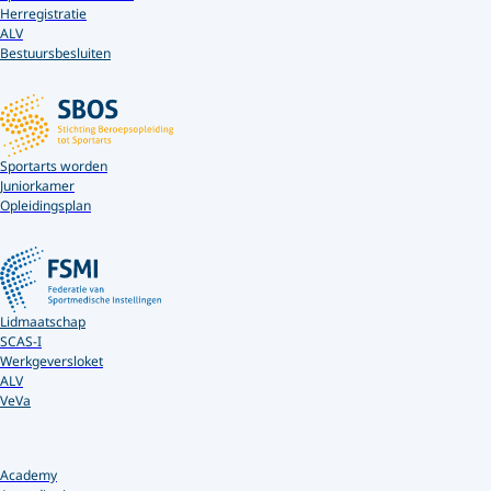
Herregistratie
ALV
Bestuursbesluiten
Sportarts worden
Juniorkamer
Opleidingsplan
Lidmaatschap
SCAS-I
Werkgeversloket
ALV
VeVa
Academy