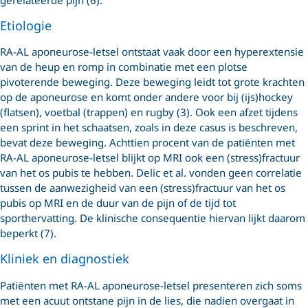
gerelateerde pijn (6).
Etiologie
RA-AL aponeurose-letsel ontstaat vaak door een hyperextensie
van de heup en romp in combinatie met een plotse
pivoterende beweging. Deze beweging leidt tot grote krachten
op de aponeurose en komt onder andere voor bij (ijs)hockey
(flatsen), voetbal (trappen) en rugby (3). Ook een afzet tijdens
een sprint in het schaatsen, zoals in deze casus is beschreven,
bevat deze beweging. Achttien procent van de patiënten met
RA-AL aponeurose-letsel blijkt op MRI ook een (stress)fractuur
van het os pubis te hebben. Delic et al. vonden geen correlatie
tussen de aanwezigheid van een (stress)fractuur van het os
pubis op MRI en de duur van de pijn of de tijd tot
sporthervatting. De klinische consequentie hiervan lijkt daarom
beperkt (7).
Kliniek en diagnostiek
Patiënten met RA-AL aponeurose-letsel presenteren zich soms
met een acuut ontstane pijn in de lies, die nadien overgaat in