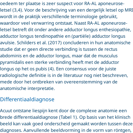
oedeem ter plaatse is zeer suspect voor RA-AL aponeurose-
letsel (3,4). Voor de beschrijving van een dergelijk letsel op MRI
wordt in de praktijk verschillende terminologie gebruikt,
waardoor veel verwarring ontstaat. Naast RA-AL aponeurose-
letsel betreft dit onder andere adductor longus enthesiopathie,
adductor longus tendinopathie en (partiële) adductor longus
avulsie. Schilders et al. (2017) concluderen in hun anatomische
studie dat er geen directe verbinding is tussen de rectus
abdominis en de adductor longus, maar dat de musculus
pyramidalis een sterke verbinding heeft met de adductor
longus op het os pubis (4). Een consensus voor de juiste
radiologische definitie is in de literatuur nog niet beschreven,
mede door het ontbreken van overeenstemming van de
anatomische interpretatie.
Differentiaaldiagnose
Acuut ontstane liespijn kent door de complexe anatomie een
brede differentiaaldiagnose (Tabel 1). Op basis van het klinisch
beeld kan vaak goed onderscheid gemaakt worden tussen deze
diagnoses. Aanvullende beeldvorming in de vorm van röntgen,