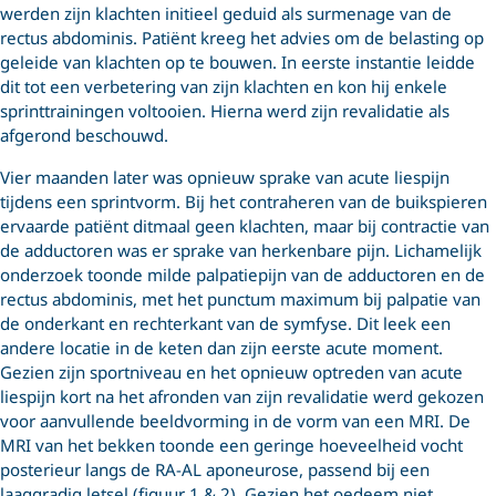
werden zijn klachten initieel geduid als surmenage van de
rectus abdominis. Patiënt kreeg het advies om de belasting op
geleide van klachten op te bouwen. In eerste instantie leidde
dit tot een verbetering van zijn klachten en kon hij enkele
sprinttrainingen voltooien. Hierna werd zijn revalidatie als
afgerond beschouwd.
Vier maanden later was opnieuw sprake van acute liespijn
tijdens een sprintvorm. Bij het contraheren van de buikspieren
ervaarde patiënt ditmaal geen klachten, maar bij contractie van
de adductoren was er sprake van herkenbare pijn. Lichamelijk
onderzoek toonde milde palpatiepijn van de adductoren en de
rectus abdominis, met het punctum maximum bij palpatie van
de onderkant en rechterkant van de symfyse. Dit leek een
andere locatie in de keten dan zijn eerste acute moment.
Gezien zijn sportniveau en het opnieuw optreden van acute
liespijn kort na het afronden van zijn revalidatie werd gekozen
voor aanvullende beeldvorming in de vorm van een MRI. De
MRI van het bekken toonde een geringe hoeveelheid vocht
posterieur langs de RA-AL aponeurose, passend bij een
laaggradig letsel (figuur 1 & 2). Gezien het oedeem niet