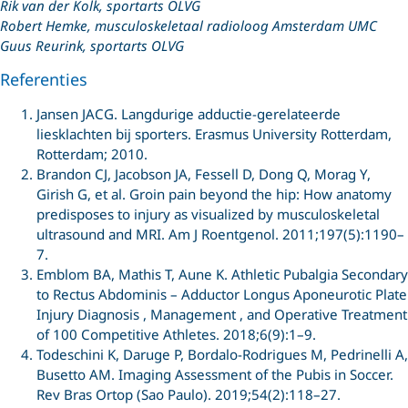
Rik van der Kolk, sportarts OLVG
Robert Hemke, musculoskeletaal radioloog Amsterdam UMC
Guus Reurink, sportarts OLVG
Referenties
Jansen JACG. Langdurige adductie-gerelateerde
liesklachten bij sporters. Erasmus University Rotterdam,
Rotterdam; 2010.
Brandon CJ, Jacobson JA, Fessell D, Dong Q, Morag Y,
Girish G, et al. Groin pain beyond the hip: How anatomy
predisposes to injury as visualized by musculoskeletal
ultrasound and MRI. Am J Roentgenol. 2011;197(5):1190–
7.
Emblom BA, Mathis T, Aune K. Athletic Pubalgia Secondary
to Rectus Abdominis – Adductor Longus Aponeurotic Plate
Injury Diagnosis , Management , and Operative Treatment
of 100 Competitive Athletes. 2018;6(9):1–9.
Todeschini K, Daruge P, Bordalo-Rodrigues M, Pedrinelli A,
Busetto AM. Imaging Assessment of the Pubis in Soccer.
Rev Bras Ortop (Sao Paulo). 2019;54(2):118–27.