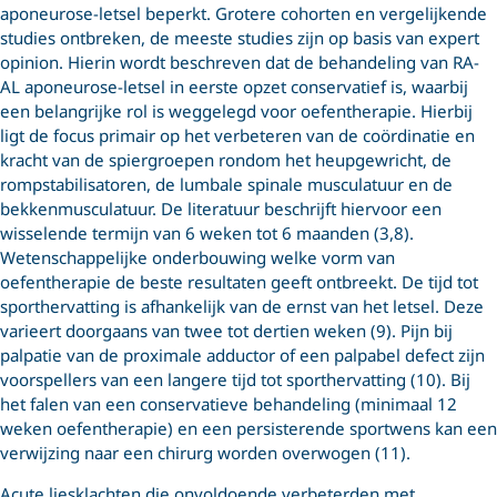
aponeurose-letsel beperkt. Grotere cohorten en vergelijkende
studies ontbreken, de meeste studies zijn op basis van expert
opinion. Hierin wordt beschreven dat de behandeling van RA-
AL aponeurose-letsel in eerste opzet conservatief is, waarbij
een belangrijke rol is weggelegd voor oefentherapie. Hierbij
ligt de focus primair op het verbeteren van de coördinatie en
kracht van de spiergroepen rondom het heupgewricht, de
rompstabilisatoren, de lumbale spinale musculatuur en de
bekkenmusculatuur. De literatuur beschrijft hiervoor een
wisselende termijn van 6 weken tot 6 maanden (3,8).
Wetenschappelijke onderbouwing welke vorm van
oefentherapie de beste resultaten geeft ontbreekt. De tijd tot
sporthervatting is afhankelijk van de ernst van het letsel. Deze
varieert doorgaans van twee tot dertien weken (9). Pijn bij
palpatie van de proximale adductor of een palpabel defect zijn
voorspellers van een langere tijd tot sporthervatting (10). Bij
het falen van een conservatieve behandeling (minimaal 12
weken oefentherapie) en een persisterende sportwens kan een
verwijzing naar een chirurg worden overwogen (11).
Acute liesklachten die onvoldoende verbeterden met