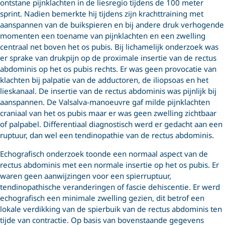
ontstane pijnklachten in de liesregio tijdens de 100 meter
sprint. Nadien bemerkte hij tijdens zijn krachttraining met
aanspannen van de buikspieren en bij andere druk verhogende
momenten een toename van pijnklachten en een zwelling
centraal net boven het os pubis. Bij lichamelijk onderzoek was
er sprake van drukpijn op de proximale insertie van de rectus
abdominis op het os pubis rechts. Er was geen provocatie van
klachten bij palpatie van de adductoren, de iliopsoas en het
lieskanaal. De insertie van de rectus abdominis was pijnlijk bij
aanspannen. De Valsalva-manoeuvre gaf milde pijnklachten
craniaal van het os pubis maar er was geen zwelling zichtbaar
of palpabel. Differentiaal diagnostisch werd er gedacht aan een
ruptuur, dan wel een tendinopathie van de rectus abdominis.
Echografisch onderzoek toonde een normaal aspect van de
rectus abdominis met een normale insertie op het os pubis. Er
waren geen aanwijzingen voor een spierruptuur,
tendinopathische veranderingen of fascie dehiscentie. Er werd
echografisch een minimale zwelling gezien, dit betrof een
lokale verdikking van de spierbuik van de rectus abdominis ten
tijde van contractie. Op basis van bovenstaande gegevens