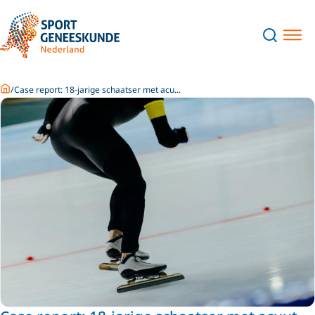
Home
Case report: 18-jarige schaatser met acu...