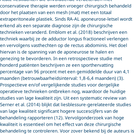
conservatieve therapie werden vroeger chirurgisch behandeld
door het plaatsen van een mesh (mat) met een totaal
extraperitoneale plastiek. Sinds RA-AL aponeurose-letsel wordt
erkend als een separate diagnose zijn de chirurgische
technieken veranderd. Emblom et al. (2018) beschrijven een
techniek waarbij ze de adductor longus fractioneel verlengen
en vervolgens vasthechten op de rectus abdominis. Het doel
hiervan is de spanning van de aponeurose te halen en
genezing te bevorderen. In een retrospectieve studie met
honderd patiënten beschrijven ze een sporthervatting
percentage van 96 procent met een gemiddelde duur van 4,1
maanden (betrouwbaarheidsinterval: 1,8-6,4 maanden) (3).
Prospectieve en/of vergelijkende studies voor dergelijke
operatieve technieken ontbreken nog, waardoor de huidige
studies van lage kwaliteit zijn. Uit een systematic review van
Serner et al. (2014) blijkt dat liesblessure-gerelateerde studies
van lage kwaliteit significant hogere succescijfers van de
behandeling rapporteren (12). Vervolgonderzoek van hoge
kwaliteit is essentieel om het effect van deze chirurgische
behandeling te controleren. Voor zover bekend bij de auteurs is