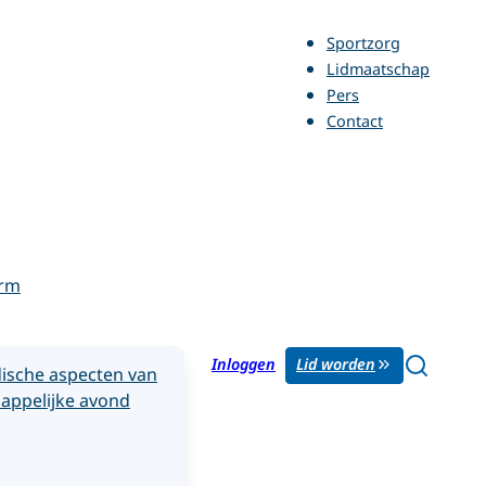
Sportzorg
Lidmaatschap
Pers
Contact
orm
Inloggen
Lid worden
ische aspecten van
appelijke avond