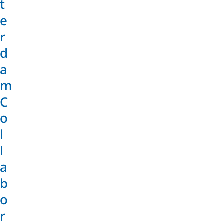
t
e
r
d
a
m
C
o
l
l
a
b
o
r