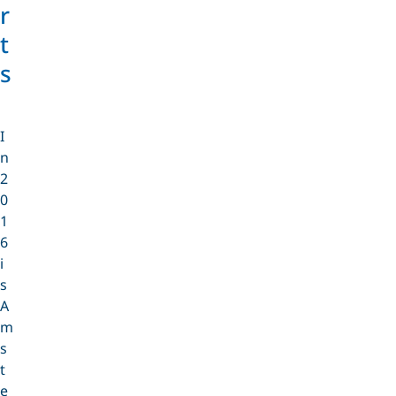
r
t
s
I
n
2
0
1
6
i
s
A
m
s
t
e