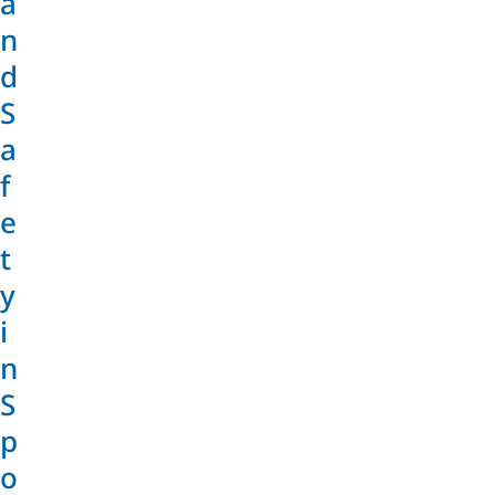
a
n
d
S
a
f
e
t
y
i
n
S
p
o