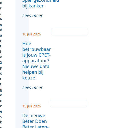
Spiergezondheid
o
bij kanker
r
:
Lees meer
R
e
d
16 juli 2026
a
c
Hoe
t
betrouwbaar
i
is jouw CPET-
e
apparatuur?
S
Nieuwe data
p
helpen bij
o
keuze
r
t
Lees meer
g
e
n
e
15 juli 2026
e
De nieuwe
s
Beter Doen
k
Beter Laten-
u