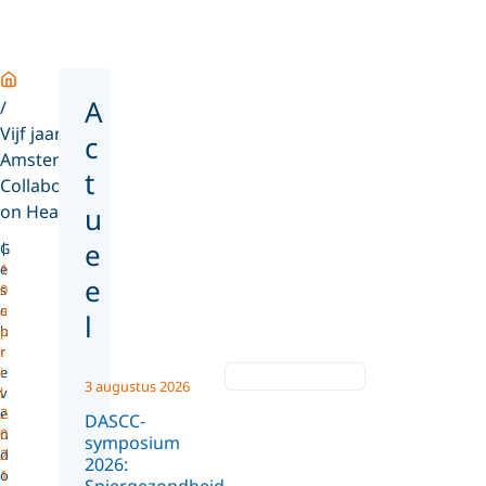
Home
A
Vijf jaar
c
Amsterdam
t
Collaboration
on Hea...
u
e
G
e
1
e
s
0
c
a
l
h
p
r
r
e
i
3 augustus 2026
v
l
e
2
DASCC-
n
0
symposium
d
2
2026:
o
1