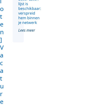
l
lijst is
o
beschikbaar:
verspreid
t
hem binnen
je netwerk
e
Lees meer
n
]
V
a
c
a
t
u
r
e