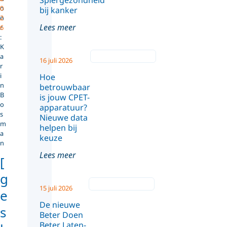
Spiergezondheid
o
0
bij kanker
o
2
Lees meer
r
6
:
K
a
16 juli 2026
r
i
Hoe
n
betrouwbaar
B
is jouw CPET-
o
apparatuur?
s
Nieuwe data
m
helpen bij
a
keuze
n
Lees meer
[
g
15 juli 2026
e
De nieuwe
s
Beter Doen
Beter Laten-