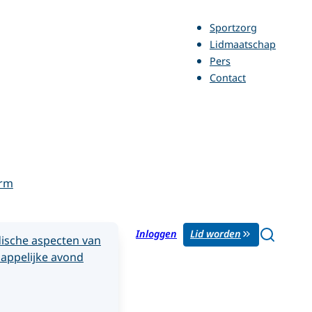
Sportzorg
Lidmaatschap
Pers
Contact
orm
Inloggen
Lid worden
ische aspecten van
appelijke avond