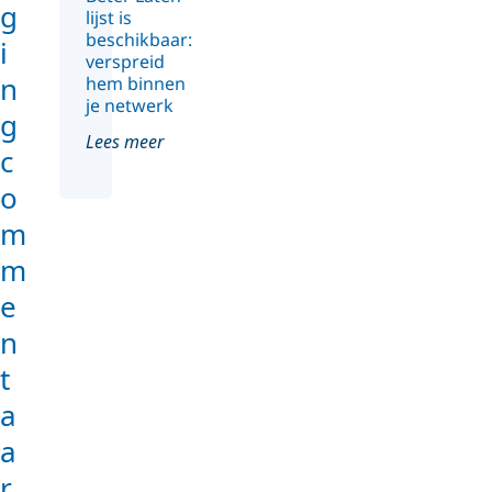
g
lijst is
beschikbaar:
i
verspreid
n
hem binnen
je netwerk
g
Lees meer
c
o
m
m
e
n
t
a
a
r