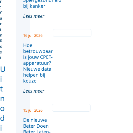
Spiergezondheid
r
bij kanker
:
C
Lees meer
a
r
i
n
16 juli 2026
R
Hoe
ö
betrouwbaar
s
is jouw CPET-
t
apparatuur?
U
Nieuwe data
helpen bij
i
keuze
t
Lees meer
n
o
15 juli 2026
d
De nieuwe
i
Beter Doen
Beter Laten-