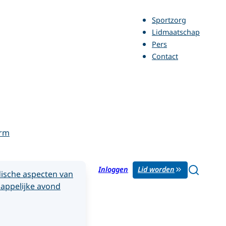
Sportzorg
Lidmaatschap
Pers
Contact
orm
Inloggen
Lid worden
ische aspecten van
appelijke avond