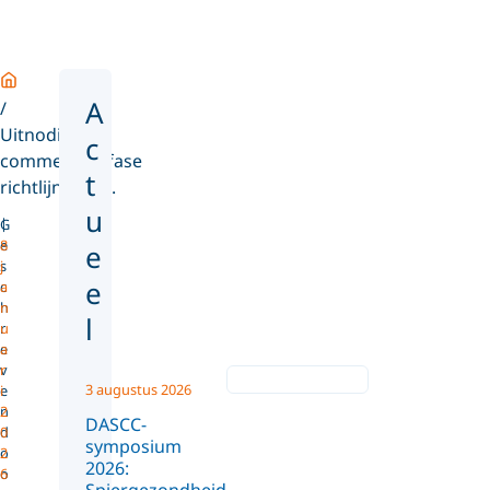
Home
A
Uitnodiging
c
commentaarfase
t
richtlijn som...
u
G
e
8
e
s
j
e
c
a
h
n
l
r
u
e
a
v
r
3 augustus 2026
e
i
n
2
DASCC-
d
0
symposium
o
2
2026:
o
6