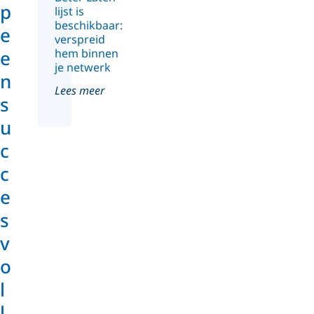
p
lijst is
beschikbaar:
e
verspreid
hem binnen
e
je netwerk
n
Lees meer
s
u
c
c
e
s
v
o
l
l