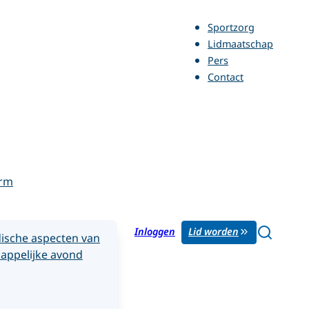
Sportzorg
Lidmaatschap
Pers
Contact
orm
Inloggen
Lid worden
ische aspecten van
appelijke avond