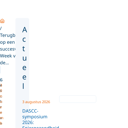
Home
A
Terugblik
c
op een
t
succesvolle
Week van
u
de...
e
e
G
l
e
3
s
0
c
n
h
o
3 augustus 2026
r
v
DASCC-
e
e
symposium
v
m
2026:
e
b