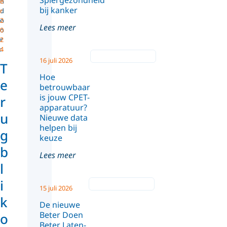
Spiergezondheid
n
e
bij kanker
d
r
o
2
Lees meer
o
0
r
2
:
4
16 juli 2026
T
Hoe
e
betrouwbaar
is jouw CPET-
r
apparatuur?
u
Nieuwe data
helpen bij
g
keuze
b
Lees meer
l
i
15 juli 2026
k
De nieuwe
Beter Doen
o
Beter Laten-