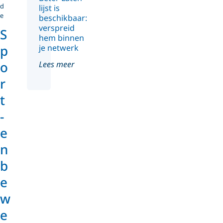
d
lijst is
e
beschikbaar:
verspreid
S
hem binnen
p
je netwerk
o
Lees meer
r
t
-
e
n
b
e
w
e