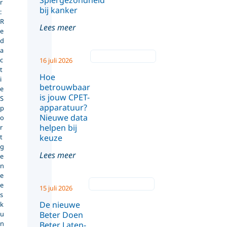
Spiergezondheid
r
bij kanker
:
R
Lees meer
e
d
a
c
16 juli 2026
t
Hoe
i
betrouwbaar
e
is jouw CPET-
S
apparatuur?
p
Nieuwe data
o
helpen bij
r
t
keuze
g
Lees meer
e
n
e
e
15 juli 2026
s
De nieuwe
k
u
Beter Doen
n
Beter Laten-