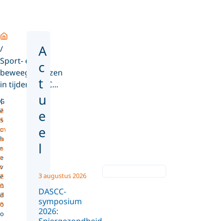
Home
A
Sport- en
c
beweegadviezen
t
in tijden van C...
u
G
e
2
e
s
5
e
c
m
h
a
l
r
a
e
r
v
t
3 augustus 2026
e
2
n
0
DASCC-
d
2
symposium
o
0
2026:
o