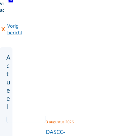
vi
a:
Vorig
bericht
A
c
t
u
e
e
l
3 augustus 2026
DASCC-