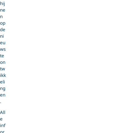
hij
ne
n
op
de
ni
eu
ws
te
on
tw
ikk
eli
ng
en
.
All
e
inf
or