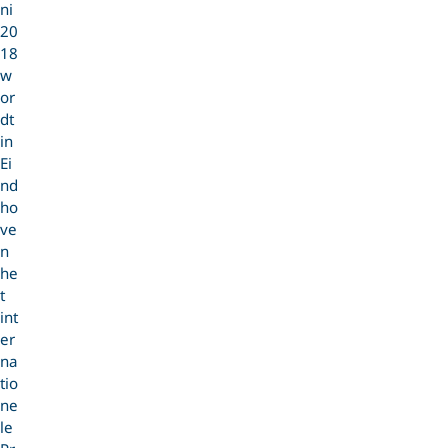
ni
20
18
w
or
dt
in
Ei
nd
ho
ve
n
he
t
int
er
na
tio
ne
le