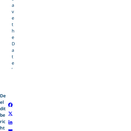
a
v
e
t
h
e
D
a
t
e
’
De
el
dit
be
ric
ht