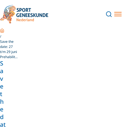
Home
Save the
date: 27
t/m 29 juni
Prehabilit...
S
a
v
e
t
h
e
d
at