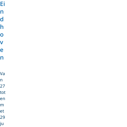
Ei
n
d
h
o
v
e
n
Va
n
27
tot
en
m
et
29
ju