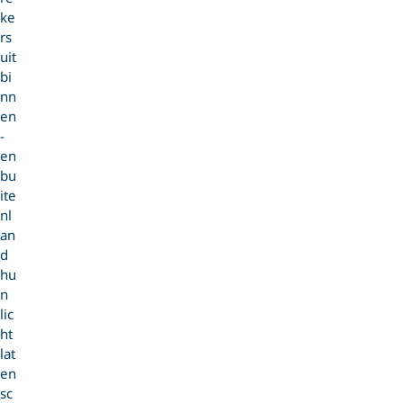
ke
rs
uit
bi
nn
en
-
en
bu
ite
nl
an
d
hu
n
lic
ht
lat
en
sc