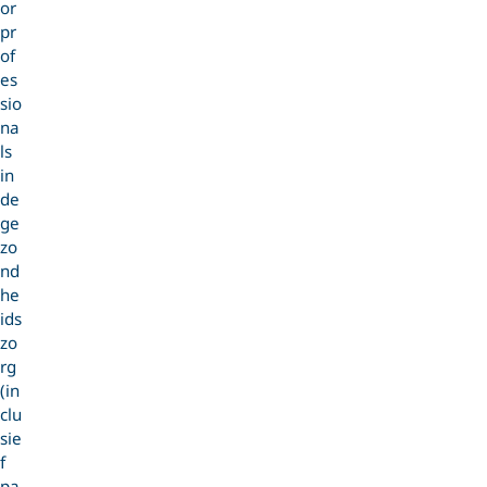
or
pr
of
es
sio
na
ls
in
de
ge
zo
nd
he
ids
zo
rg
(in
clu
sie
f
pa