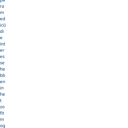
ra
m
ed
ici)
di
e
int
er
es
se
he
bb
en
in
he
t
zo
fit
m
og