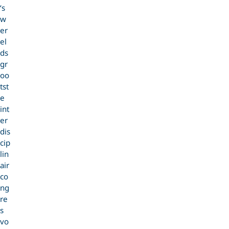
‘s
w
er
el
ds
gr
oo
tst
e
int
er
dis
cip
lin
air
co
ng
re
s
vo