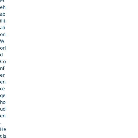
Pr
eh
ab
ilit
ati
on
W
orl
d
Co
nf
er
en
ce
ge
ho
ud
en
.
He
t is