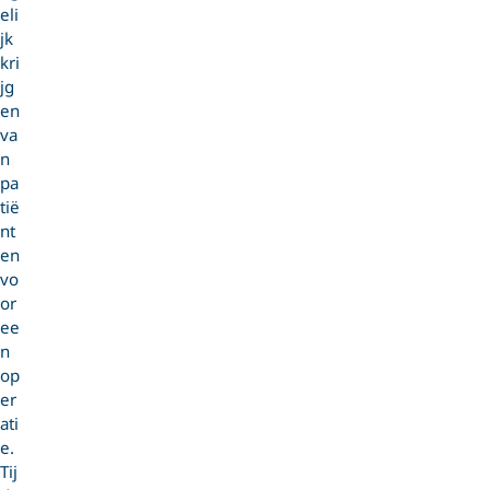
eli
jk
kri
jg
en
va
n
pa
tië
nt
en
vo
or
ee
n
op
er
ati
e.
Tij