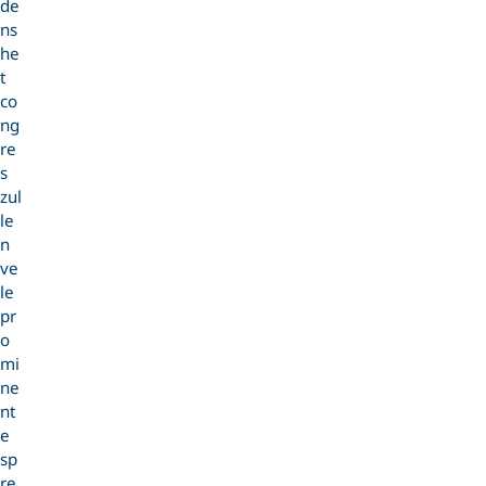
de
ns
he
t
co
ng
re
s
zul
le
n
ve
le
pr
o
mi
ne
nt
e
sp
re