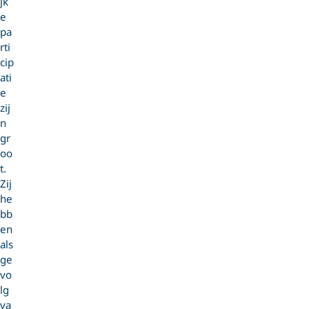
jk
e
pa
rti
cip
ati
e
zij
n
gr
oo
t.
Zij
he
bb
en
als
ge
vo
lg
va