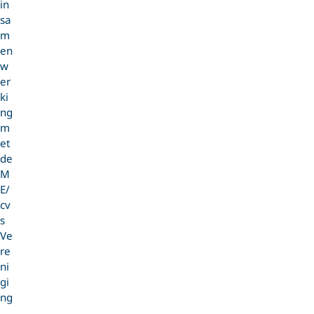
in
sa
m
en
w
er
ki
ng
m
et
de
M
E/
cv
s
Ve
re
ni
gi
ng
,