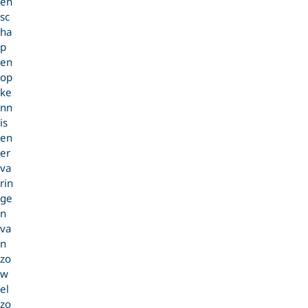
en
sc
ha
p
en
op
ke
nn
is
en
er
va
rin
ge
n
va
n
zo
w
el
zo