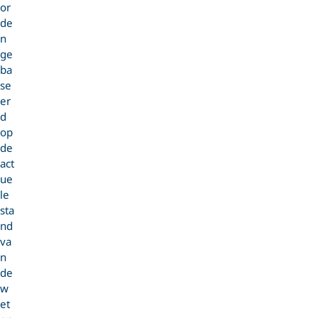
or
de
n
ge
ba
se
er
d
op
de
act
ue
le
sta
nd
va
n
de
w
et