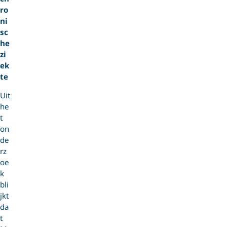
ro
ni
sc
he
zi
ek
te
Uit
he
t
on
de
rz
oe
k
bli
jkt
da
t