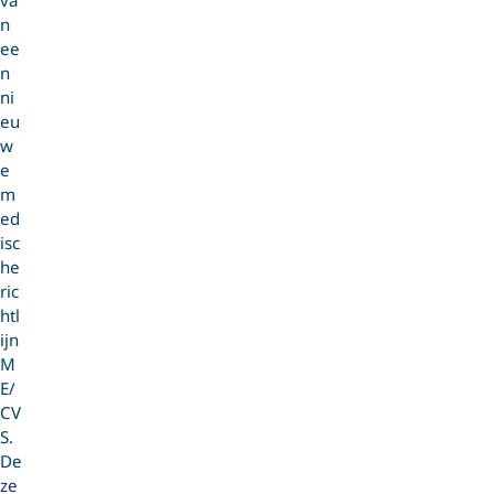
va
n
ee
n
ni
eu
w
e
m
ed
isc
he
ric
htl
ijn
M
E/
CV
S.
De
ze