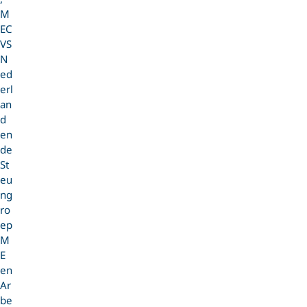
M
EC
VS
N
ed
erl
an
d
en
de
St
eu
ng
ro
ep
M
E
en
Ar
be