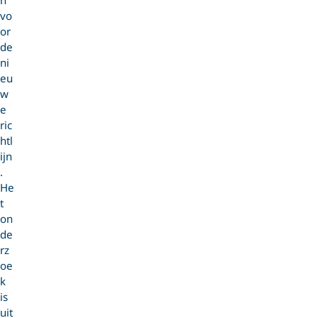
n
vo
or
de
ni
eu
w
e
ric
htl
ijn
.
He
t
on
de
rz
oe
k
is
uit