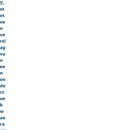
S’,
m
et
ee
n
ve
rsl
ag
va
n
ee
n
on
de
rz
oe
k
w
aa
ra