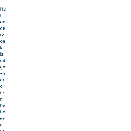
He
t
on
de
rz
oe
k
is
uit
ge
vo
er
d
te
n
be
ho
ev
e