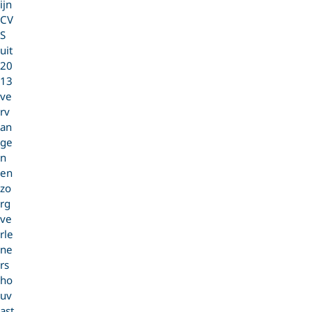
ijn
CV
S
uit
20
13
ve
rv
an
ge
n
en
zo
rg
ve
rle
ne
rs
ho
uv
ast