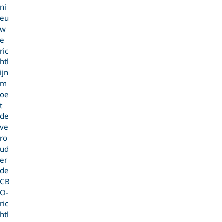
ni
eu
w
e
ric
htl
ijn
m
oe
t
de
ve
ro
ud
er
de
CB
O-
ric
htl