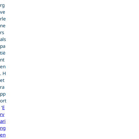
rg
ve
rle
ne
rs
als
pa
tië
nt
en
. H
et
ra
pp
ort
‘
E
rv
ari
ng
en