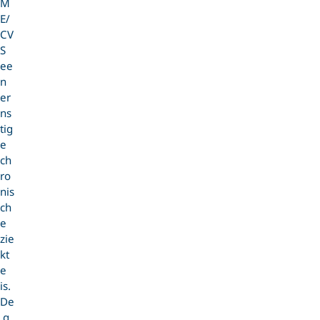
M
E/
CV
S
ee
n
er
ns
tig
e
ch
ro
nis
ch
e
zie
kt
e
is.
De
g