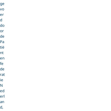
ge
vo
er
d
do
or
de
Pa
tië
nt
en
fe
de
rat
ie
N
ed
erl
an
d,