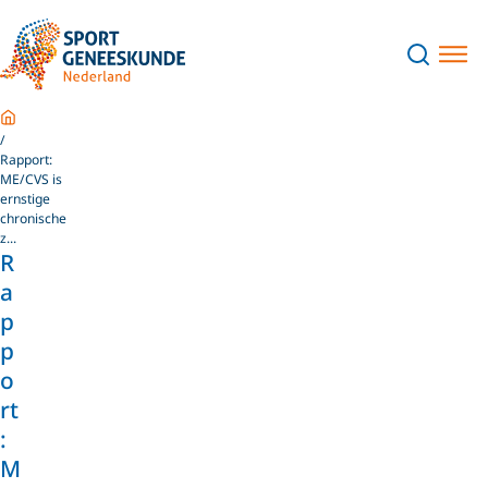
Home
Rapport:
ME/CVS is
ernstige
chronische
z...
R
a
p
p
o
rt
:
M