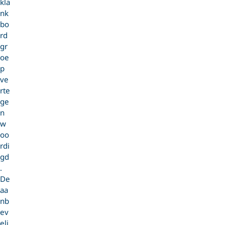
kla
nk
bo
rd
gr
oe
p
ve
rte
ge
n
w
oo
rdi
gd
.
De
aa
nb
ev
eli