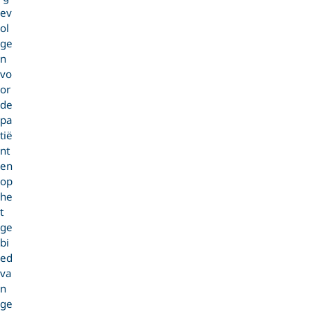
ev
ol
ge
n
vo
or
de
pa
tië
nt
en
op
he
t
ge
bi
ed
va
n
ge