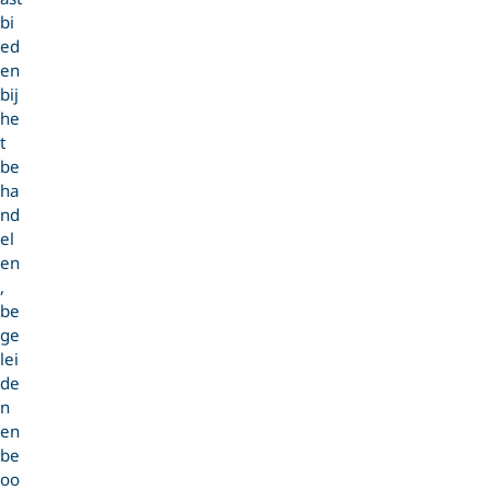
bi
ed
en
bij
he
t
be
ha
nd
el
en
,
be
ge
lei
de
n
en
be
oo