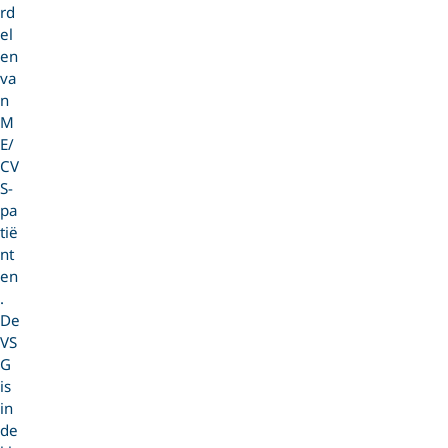
rd
el
en
va
n
M
E/
CV
S-
pa
tië
nt
en
.
De
VS
G
is
in
de