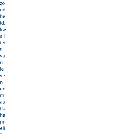
zo
nd
he
id,
kw
ali
tei
t
va
n
le
ve
n
en
m
aa
tsc
ha
pp
eli