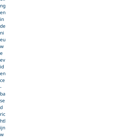
ng
en
in
de
ni
eu
w
e
ev
id
en
ce
-
ba
se
d
ric
htl
ijn
w