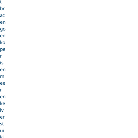
t
br
ac
en
go
ed
ko
pe
r
is
en
m
ee
r
en
ke
lv
er
st
ui
ki