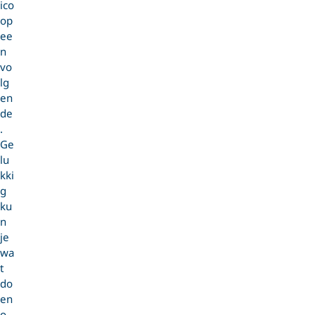
ico
op
ee
n
vo
lg
en
de
.
Ge
lu
kki
g
ku
n
je
wa
t
do
en
o