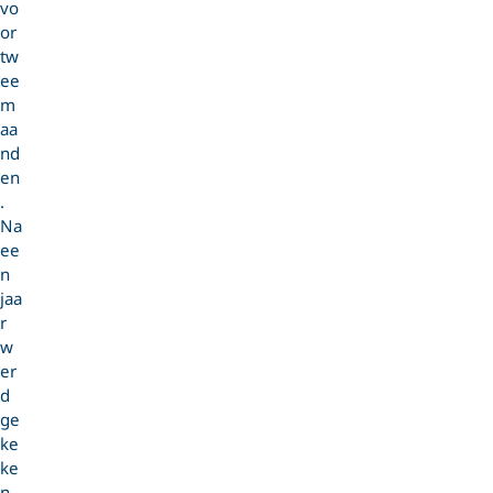
vo
or
tw
ee
m
aa
nd
en
.
Na
ee
n
jaa
r
w
er
d
ge
ke
ke
n