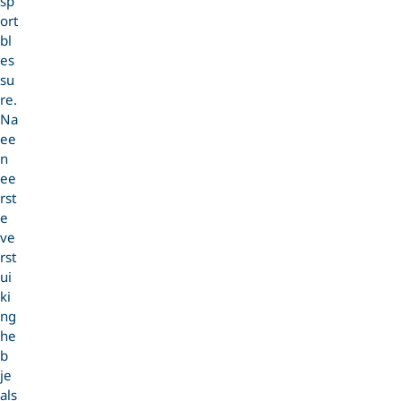
sp
ort
bl
es
su
re.
Na
ee
n
ee
rst
e
ve
rst
ui
ki
ng
he
b
je
als