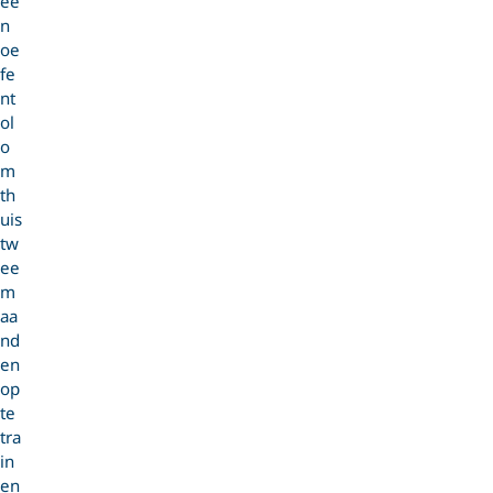
ee
n
oe
fe
nt
ol
o
m
th
uis
tw
ee
m
aa
nd
en
op
te
tra
in
en