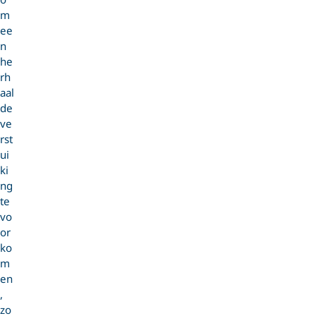
m
ee
n
he
rh
aal
de
ve
rst
ui
ki
ng
te
vo
or
ko
m
en
,
zo