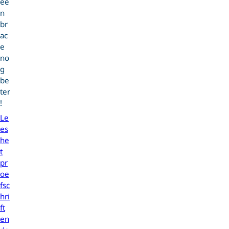
ee
n
br
ac
e
no
g
be
ter
!
Le
es
he
t
pr
oe
fsc
hri
ft
en