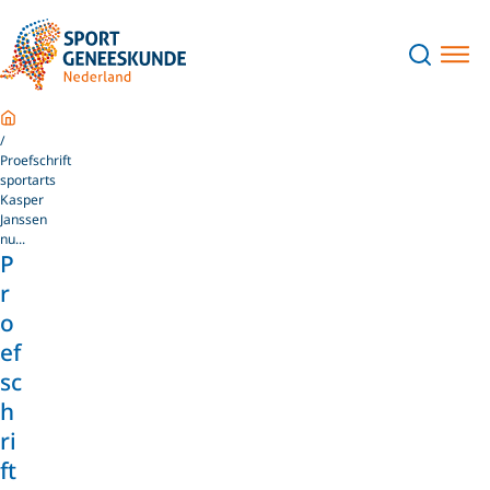
Home
Proefschrift
sportarts
Kasper
Janssen
nu...
P
r
o
ef
sc
h
ri
ft