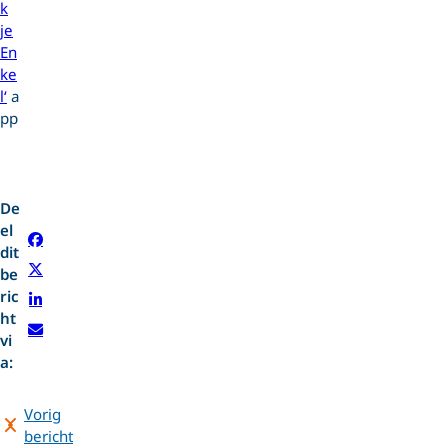
k
je
En
ke
l‘
a
pp
De
el
dit
be
ric
ht
vi
a:
Vorig
bericht