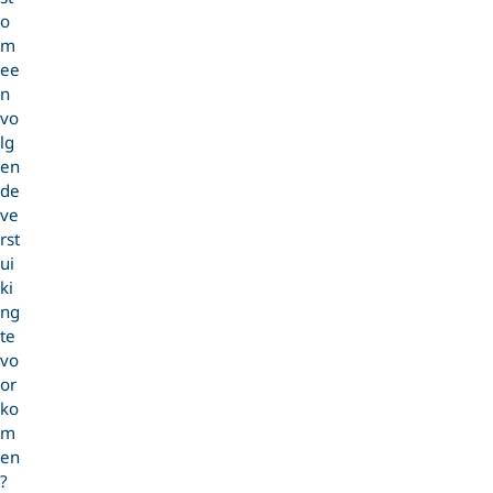
o
m
ee
n
vo
lg
en
de
ve
rst
ui
ki
ng
te
vo
or
ko
m
en
?