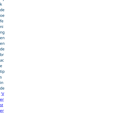
k
de
oe
fe
ni
ng
en
en
de
br
ac
e
tip
s
in
de
‘V
er
st
er