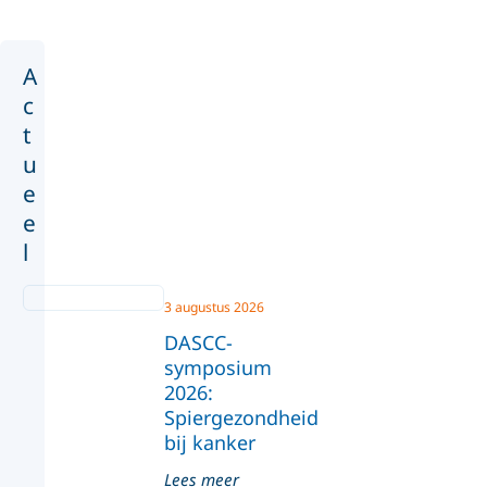
A
c
t
u
e
e
l
3 augustus 2026
DASCC-
symposium
2026:
Spiergezondheid
bij kanker
Lees meer