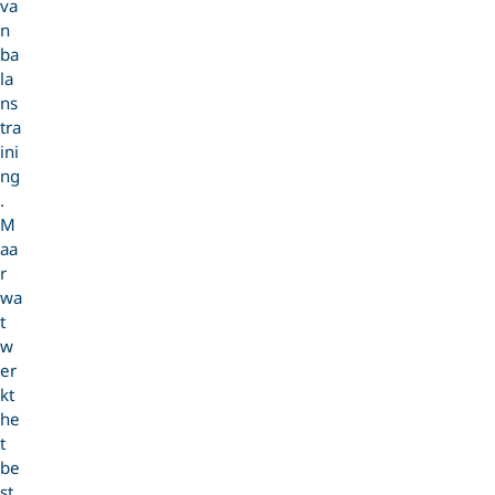
va
n
ba
la
ns
tra
ini
ng
.
M
aa
r
wa
t
w
er
kt
he
t
be
st