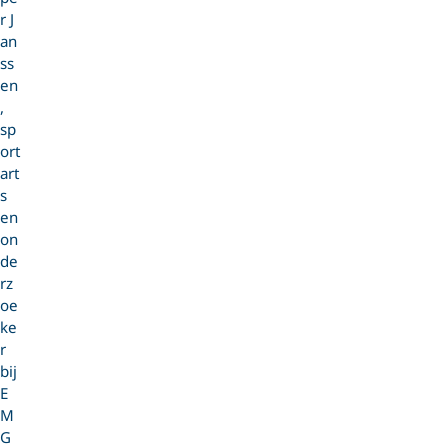
r J
an
ss
en
,
sp
ort
art
s
en
on
de
rz
oe
ke
r
bij
E
M
G