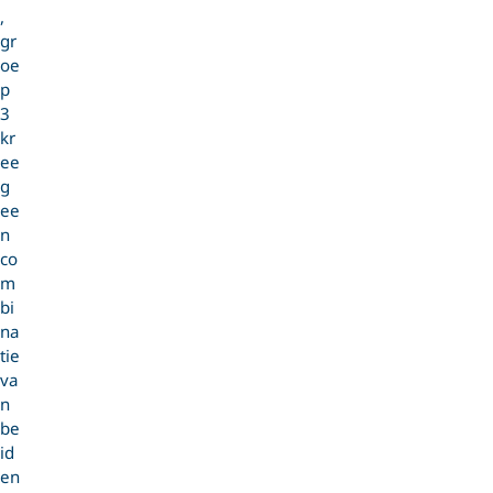
,
gr
oe
p
3
kr
ee
g
ee
n
co
m
bi
na
tie
va
n
be
id
en