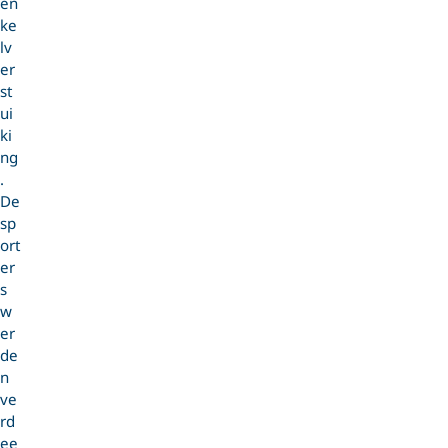
en
ke
lv
er
st
ui
ki
ng
.
De
sp
ort
er
s
w
er
de
n
ve
rd
ee