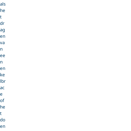
als
he
t
dr
ag
en
va
n
ee
n
en
ke
lbr
ac
e
of
he
t
do
en