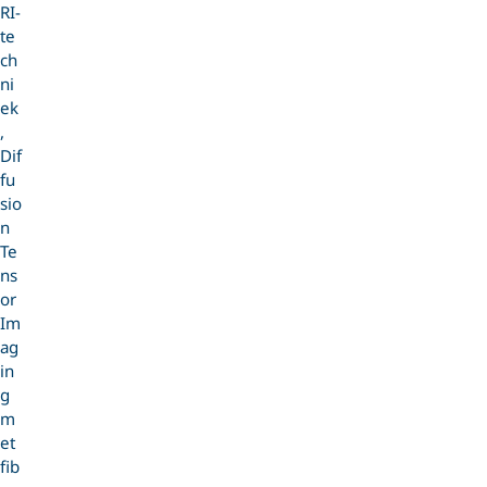
RI-
te
ch
ni
ek
,
Dif
fu
sio
n
Te
ns
or
Im
ag
in
g
m
et
fib