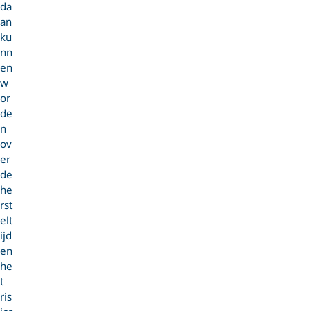
da
an
ku
nn
en
w
or
de
n
ov
er
de
he
rst
elt
ijd
en
he
t
ris