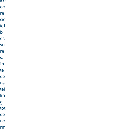
ico
op
re
cid
ief
bl
es
su
re
s.
In
te
ge
ns
tel
lin
g
tot
de
no
rm