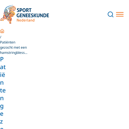
Home
Patiënten
gezocht met een
hamstringbless...
P
at
ië
n
te
n
g
e
z