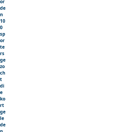
or
de
n
10
0
sp
or
te
rs
ge
zo
ch
t
di
e
ko
rt
ge
le
de
n