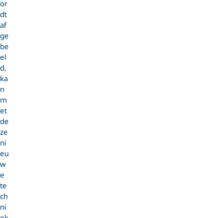
or
dt
af
ge
be
el
d,
ka
n
m
et
de
ze
ni
eu
w
e
te
ch
ni
ek