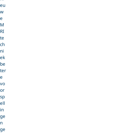
eu
w
e
M
RI
te
ch
ni
ek
be
ter
e
vo
or
sp
ell
in
ge
n
ge