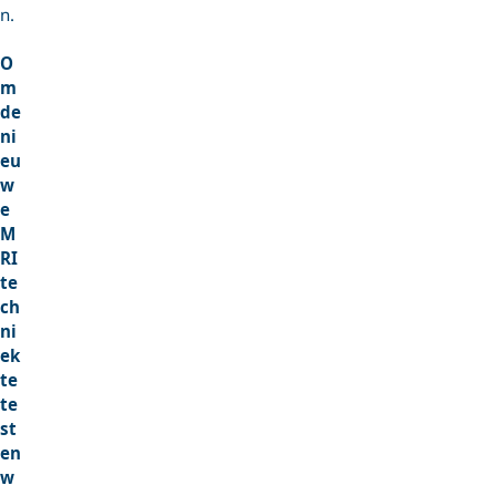
n.
O
m
de
ni
eu
w
e
M
RI
te
ch
ni
ek
te
te
st
en
w