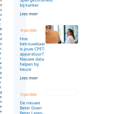
Spiergezondheid
bij kanker
d
o
Lees meer
o
r
:
R
16 juli 2026
e
Hoe
d
betrouwbaar
a
c
is jouw CPET-
t
apparatuur?
i
Nieuwe data
e
helpen bij
S
keuze
p
Lees meer
o
r
t
g
15 juli 2026
e
n
De nieuwe
e
Beter Doen
e
Beter Laten-