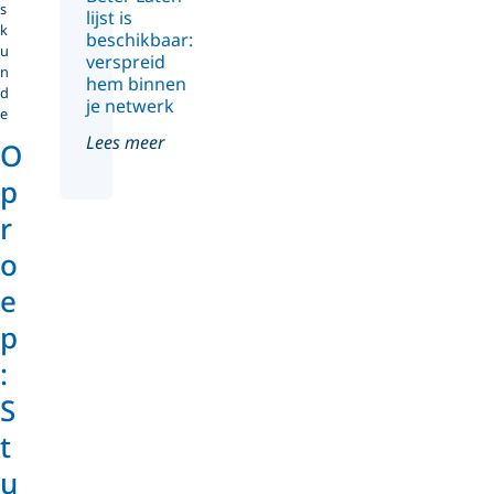
s
lijst is
k
beschikbaar:
u
verspreid
n
hem binnen
d
je netwerk
e
Lees meer
O
p
r
o
e
p
:
S
t
u