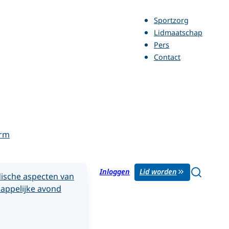
Sportzorg
Lidmaatschap
Pers
Contact
orm
Inloggen
Lid worden
ische aspecten van
appelijke avond