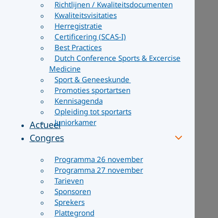
Richtlijnen / Kwaliteitsdocumenten
jn
Kwaliteitsvisitaties
A
Herregistratie
c
Certificering (SCAS-I)
u
Best Practices
Dutch Conference Sports & Excercise
te
Medicine
s
Sport & Geneeskunde
pi
Promoties sportartsen
e
Kennisagenda
Opleiding tot sportarts
r
Juniorkamer
Actueel
bl
Congres
e
ss
Programma 26 november
u
Programma 27 november
r
Tarieven
e
Sponsoren
Sprekers
s
Plattegrond