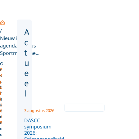
Home
A
Nieuw in de
c
agenda: cursus
t
Sportmedische...
u
G
e
2
e
s
4
e
c
j
h
u
l
r
l
e
i
v
2
3 augustus 2026
e
0
n
1
DASCC-
d
5
symposium
o
2026:
o