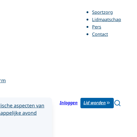
Sportzorg
Lidmaatschap
Pers
Contact
orm
Inloggen
Lid worden
ische aspecten van
appelijke avond