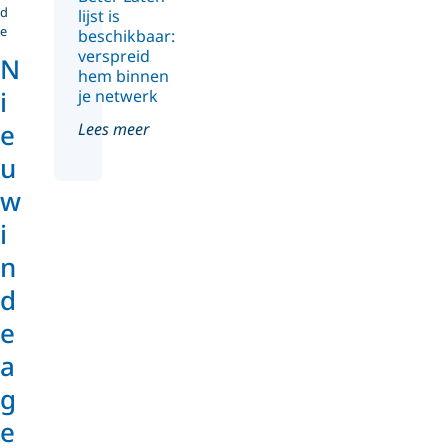
d
lijst is
e
beschikbaar:
verspreid
N
hem binnen
i
je netwerk
e
Lees meer
u
w
i
n
d
e
a
g
e