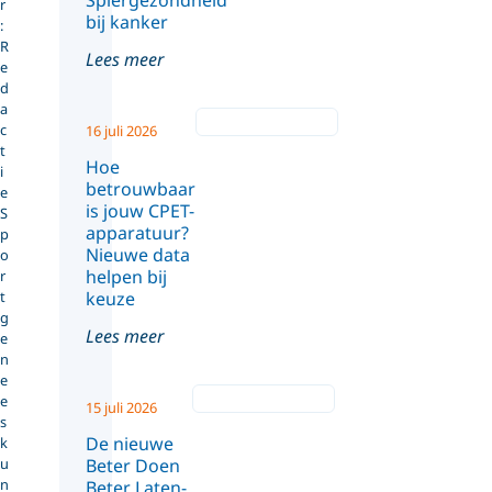
Spiergezondheid
r
bij kanker
:
R
Lees meer
e
d
a
c
16 juli 2026
t
Hoe
i
betrouwbaar
e
is jouw CPET-
S
apparatuur?
p
Nieuwe data
o
helpen bij
r
t
keuze
g
Lees meer
e
n
e
e
15 juli 2026
s
De nieuwe
k
u
Beter Doen
n
Beter Laten-