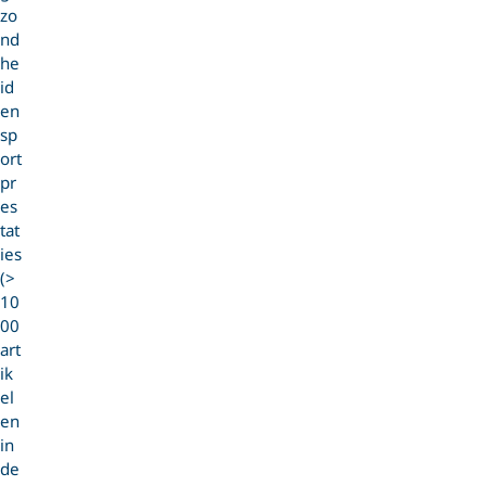
zo
nd
he
id
en
sp
ort
pr
es
tat
ies
(>
10
00
art
ik
el
en
in
de