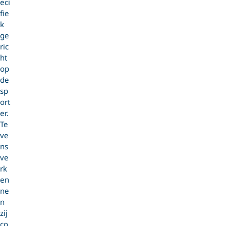
eci
fie
k
ge
ric
ht
op
de
sp
ort
er.
Te
ve
ns
ve
rk
en
ne
n
zij
co