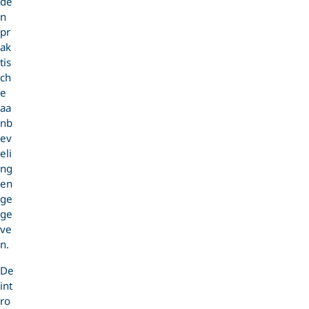
de
n
pr
ak
tis
ch
e
aa
nb
ev
eli
ng
en
ge
ge
ve
n.
De
int
ro