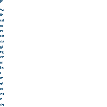
jk.
Va
lk
uil
en
en
uit
da
gi
ng
en
in
he
t
m
et
en
va
n
de