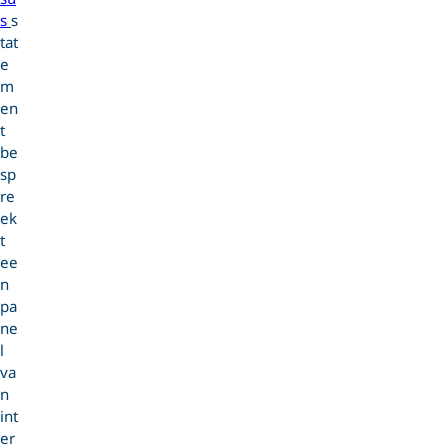
s
s
tat
e
m
en
t
be
sp
re
ek
t
ee
n
pa
ne
l
va
n
int
er