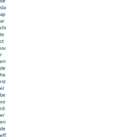
de
sla
ap
ar
chi
te
ct
uu
r
en
de
he
rst
el
be
vo
rd
er
en
de
eff