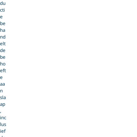
du
cti
e
be
ha
nd
elt
de
be
ho
eft
e
aa
n
sla
ap
,
inc
lus
ief