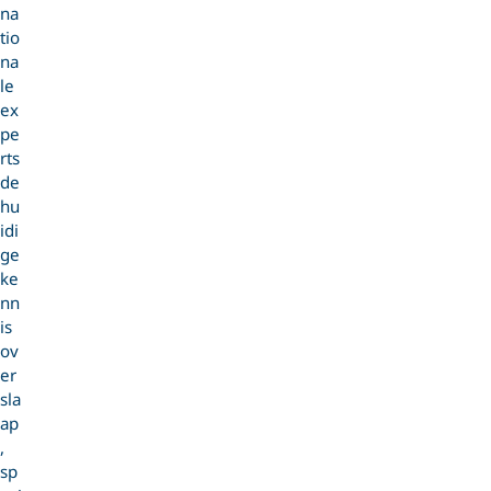
na
tio
na
le
ex
pe
rts
de
hu
idi
ge
ke
nn
is
ov
er
sla
ap
,
sp