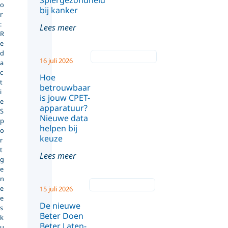
Spiergezondheid
o
bij kanker
r
:
Lees meer
R
e
d
16 juli 2026
a
c
Hoe
t
betrouwbaar
i
is jouw CPET-
e
apparatuur?
S
Nieuwe data
p
helpen bij
o
keuze
r
t
Lees meer
g
e
n
e
15 juli 2026
e
De nieuwe
s
Beter Doen
k
Beter Laten-
u