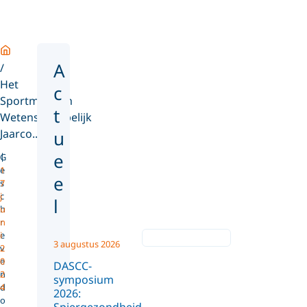
Home
A
Het
c
Sportmedisch
t
Wetenschappelijk
Jaarco...
u
e
G
e
1
e
s
7
c
j
l
h
u
r
n
e
i
3 augustus 2026
v
2
e
0
DASCC-
n
2
symposium
d
4
2026:
o