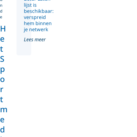
lijst is
n
beschikbaar:
d
verspreid
e
hem binnen
H
je netwerk
e
Lees meer
t
S
p
o
r
t
m
e
d