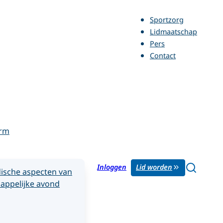
Sportzorg
Lidmaatschap
Pers
Contact
orm
Inloggen
Lid worden
ische aspecten van
appelijke avond