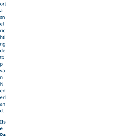
ort
al
sn
el
ric
hti
ng
de
to
p
va
n
N
ed
erl
an
d.
Ils
e
Pa