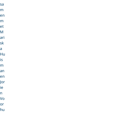
sa
m
en
m
et
M
ari
sk
a
Hu
is
m
an
en
Jor
ie
n
Vo
or
hu