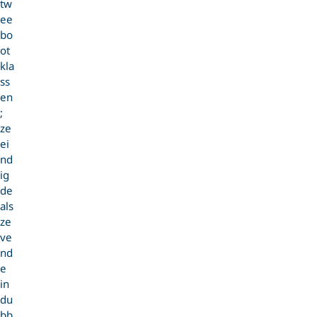
tw
ee
bo
ot
kla
ss
en
;
ze
ei
nd
ig
de
als
ze
ve
nd
e
in
du
bb