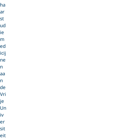
ha
ar
st
ud
ie
m
ed
icij
ne
n
aa
n
de
Vri
je
Un
iv
er
sit
eit