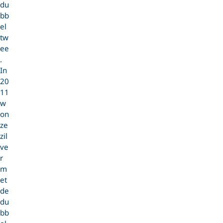
du
bb
el
tw
ee
.
In
20
11
w
on
ze
zil
ve
r
m
et
de
du
bb