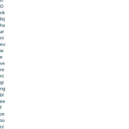
O
ok
bij
ha
ar
ni
eu
w
e
ve
re
ni
gi
ng
bl
ee
f
ze
su
cc