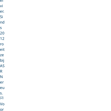
el
vi
er.
Si
nd
s
20
12
ro
eit
ze
bij
AS
R
N
er
eu
s.
[2]
Vo
or