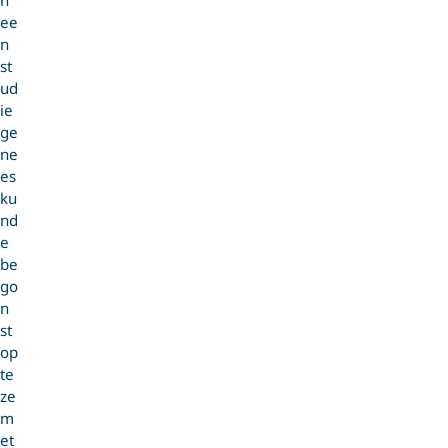
n
ee
n
st
ud
ie
ge
ne
es
ku
nd
e
be
go
n
st
op
te
ze
m
et