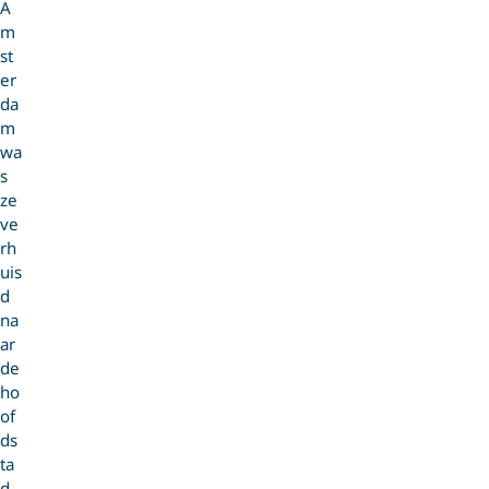
A
m
st
er
da
m
wa
s
ze
ve
rh
uis
d
na
ar
de
ho
of
ds
ta
d.