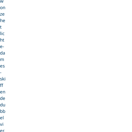
w
on
ze
he
t
lic
ht
e-
da
m
es
-
ski
ff
en
de
du
bb
el
vi
er.