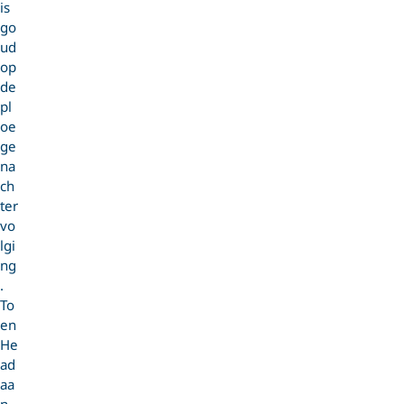
is
go
ud
op
de
pl
oe
ge
na
ch
ter
vo
lgi
ng
.
To
en
He
ad
aa