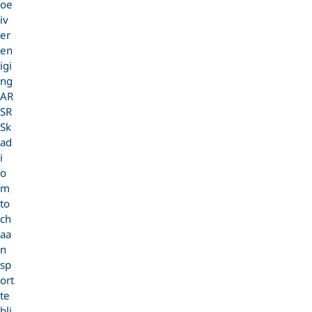
oe
iv
er
en
igi
ng
AR
SR
Sk
ad
i
o
m
to
ch
aa
n
sp
ort
te
bli