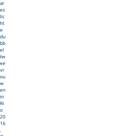
ar
es
lic
ht
e
du
bb
el
tw
ee
vr
ou
w
en
in
Ri
o
20
16
.