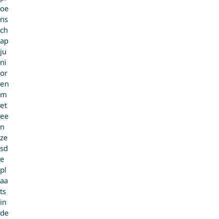
oe
ns
ch
ap
ju
ni
or
en
m
et
ee
n
ze
sd
e
pl
aa
ts
in
de