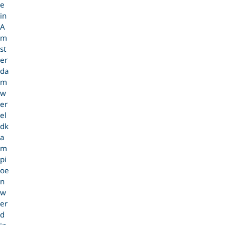
e
in
A
m
st
er
da
m
w
er
el
dk
a
m
pi
oe
n
w
er
d