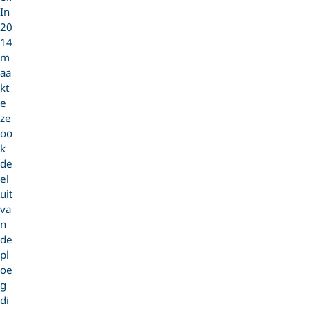
In
20
14
m
aa
kt
e
ze
oo
k
de
el
uit
va
n
de
pl
oe
g
di