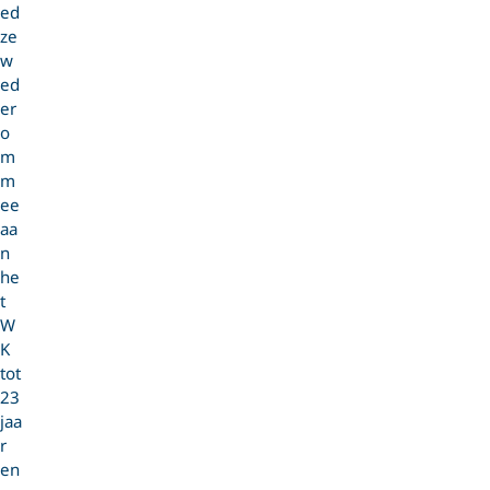
ed
ze
w
ed
er
o
m
m
ee
aa
n
he
t
W
K
tot
23
jaa
r
en