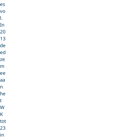
es
vo
l.
In
20
13
de
ed
ze
m
ee
aa
n
he
t
W
K
tot
23
in