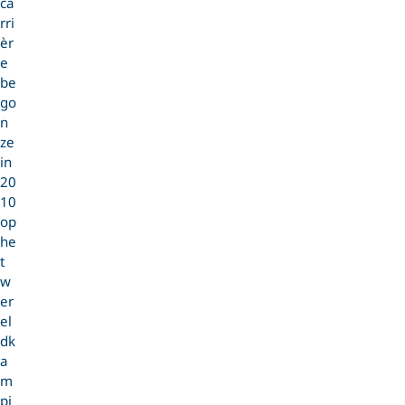
ca
rri
èr
e
be
go
n
ze
in
20
10
op
he
t
w
er
el
dk
a
m
pi