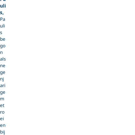
uli
s,
Pa
uli
s
be
go
n
als
ne
ge
nj
ari
ge
m
et
ro
ei
en
bij