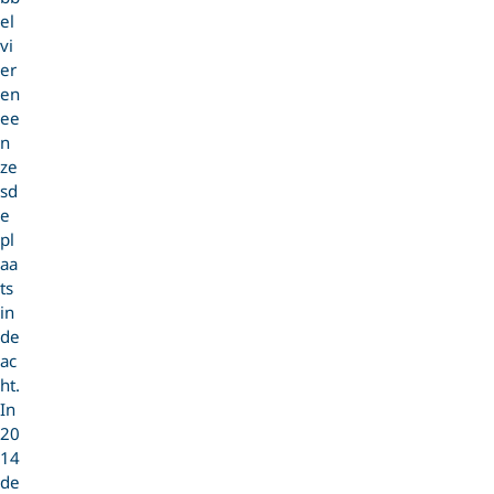
el
vi
er
en
ee
n
ze
sd
e
pl
aa
ts
in
de
ac
ht.
In
20
14
de