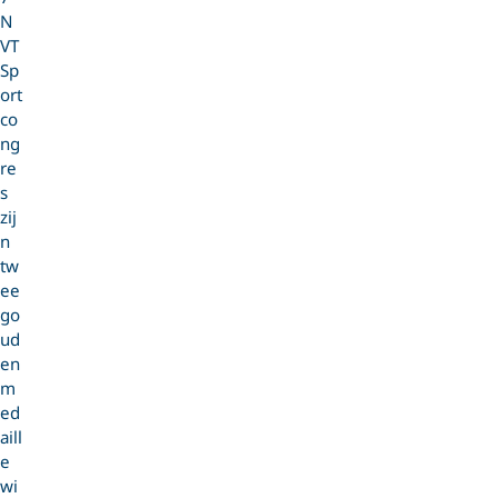
N
VT
Sp
ort
co
ng
re
s
zij
n
tw
ee
go
ud
en
m
ed
aill
e
wi