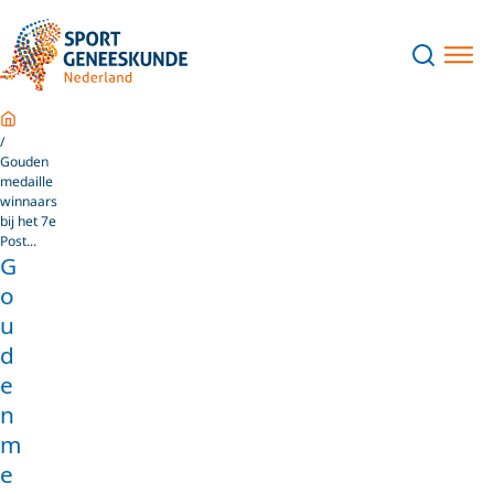
Home
Gouden
medaille
winnaars
bij het 7e
Post...
G
o
u
d
e
n
m
e