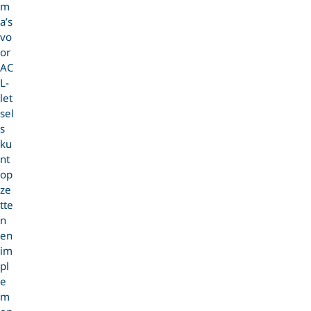
m
a’s
vo
or
AC
L-
let
sel
s
ku
nt
op
ze
tte
n
en
im
pl
e
m