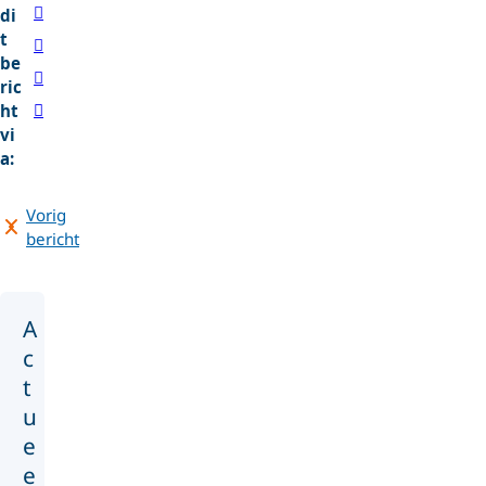
di
t
be
ric
ht
vi
a:
Vorig
bericht
A
c
t
u
e
e