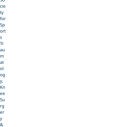
cie
ty
for
Sp
ort
s
Tr
au
m
at
ol
og
y,
Kn
ee
Su
rg
er
y
&