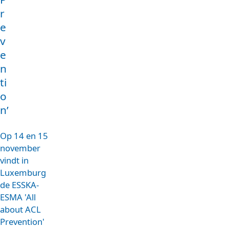
r
e
v
e
n
ti
o
n’
Op 14 en 15
november
vindt in
Luxemburg
de ESSKA-
ESMA 'All
about ACL
Prevention'