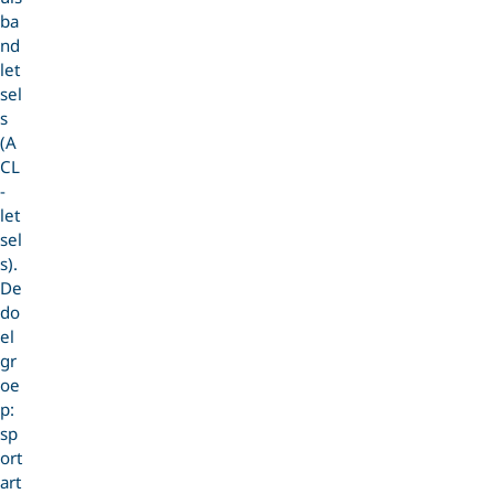
ba
nd
let
sel
s
(A
CL
-
let
sel
s).
De
do
el
gr
oe
p:
sp
ort
art