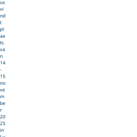
us
vi
nd
t
pl
aa
ts
va
n
14
-
15
no
ve
m
be
r
20
25
in
Lu