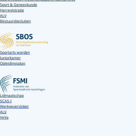
Sport & Geneeskunde
Herregistratie
ALV
Bestuursbesluiten
Sportarts worden
Juniorkamer
Opleidingsplan
Lidmaatschap
SCAS-I
Werkgeversloket
ALV
VeVa