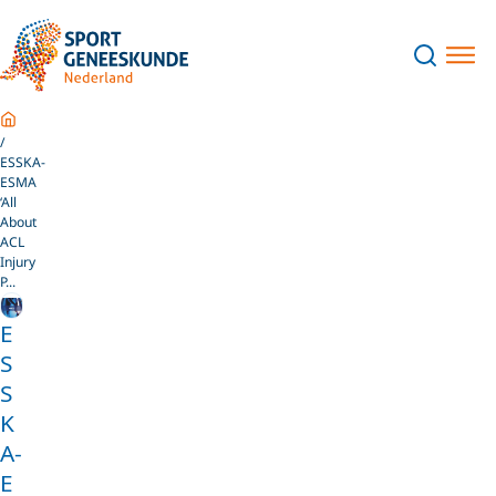
Home
ESSKA-
ESMA
‘All
About
ACL
Injury
P...
E
S
S
K
A-
E