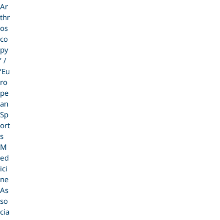
Ar
thr
os
co
py
’ /
‘Eu
ro
pe
an
Sp
ort
s
M
ed
ici
ne
As
so
cia