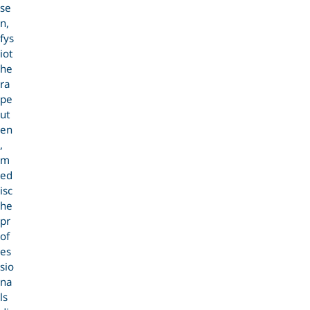
se
n,
fys
iot
he
ra
pe
ut
en
,
m
ed
isc
he
pr
of
es
sio
na
ls