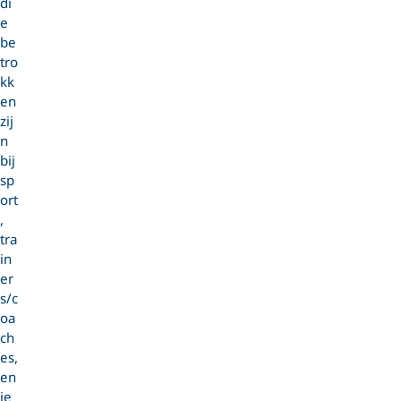
di
e
be
tro
kk
en
zij
n
bij
sp
ort
,
tra
in
er
s/c
oa
ch
es,
en
ie