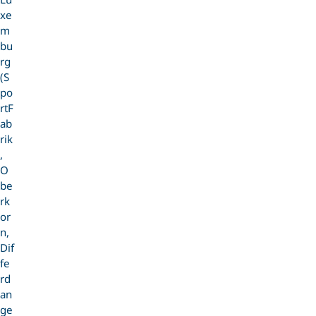
xe
m
bu
rg
(S
po
rtF
ab
rik
,
O
be
rk
or
n,
Dif
fe
rd
an
ge