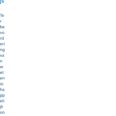
js
Te
r
be
vo
rd
eri
ng
va
n
w
et
en
sc
ha
pp
eli
jk
on