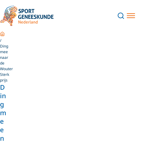
Home
Ding
mee
naar
de
Wouter
Sterk
prijs
D
in
g
m
e
e
n