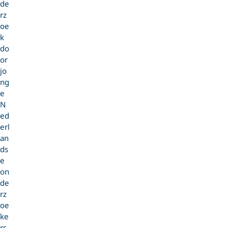
de
rz
oe
k
do
or
jo
ng
e
N
ed
erl
an
ds
e
on
de
rz
oe
ke
rs