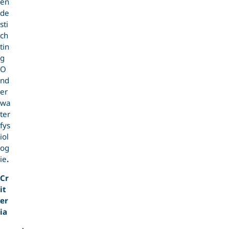
en
de
sti
ch
tin
g
O
nd
er
wa
ter
fys
iol
og
ie
.
Cr
it
er
ia