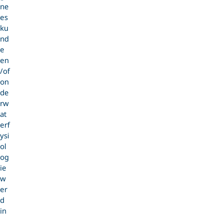
ne
es
ku
nd
e
en
/of
on
de
rw
at
erf
ysi
ol
og
ie
w
er
d
in