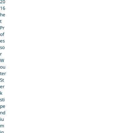
20
16
he
t
Pr
of
es
so
r
W
ou
ter
St
er
k
sti
pe
nd
iu
m
in