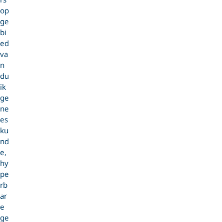
op
ge
bi
ed
va
n
du
ik
ge
ne
es
ku
nd
e,
hy
pe
rb
ar
e
ge