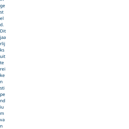
ge
st
el
d.
Dit
jaa
rlij
ks
uit
te
rei
ke
n
sti
pe
nd
iu
m
va
n