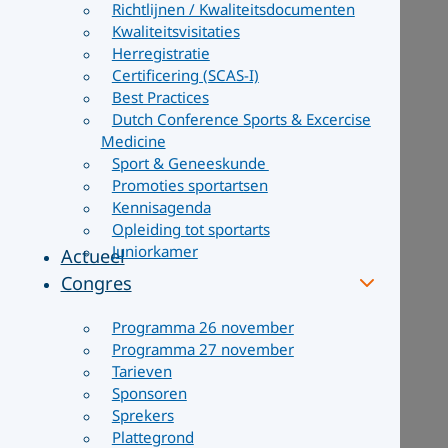
e
Richtlijnen / Kwaliteitsdocumenten
di
Kwaliteitsvisitaties
Herregistratie
sc
Certificering (SCAS-I)
h
Best Practices
e
Dutch Conference Sports & Excercise
P
Medicine
Sport & Geneeskunde
o
Promoties sportartsen
d
Kennisagenda
c
Opleiding tot sportarts
a
Juniorkamer
Actueel
st
Congres
Li
e
Programma 26 november
Programma 27 november
s/
Tarieven
H
Sponsoren
e
Sprekers
u
Plattegrond