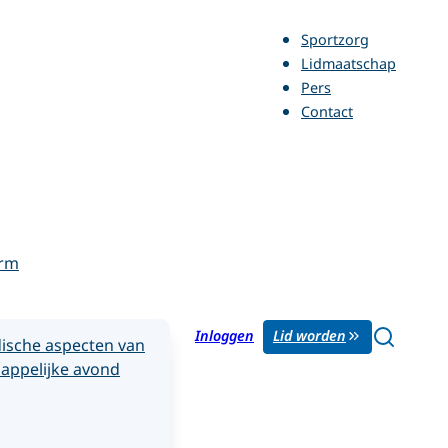
Sportzorg
Lidmaatschap
Pers
Contact
orm
Inloggen
Lid worden
ische aspecten van
appelijke avond