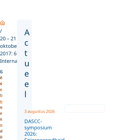
Home
A
20 – 21
c
oktober
t
2017: 6th
Internat...
u
e
G
e
2
e
s
4
c
a
l
h
u
r
g
e
u
3 augustus 2026
v
s
e
t
DASCC-
n
u
symposium
d
s
2026:
o
2