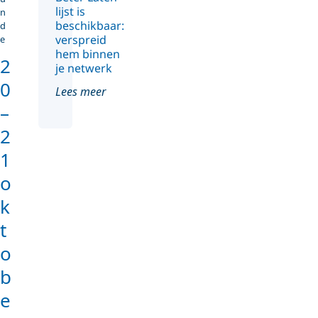
lijst is
n
beschikbaar:
d
verspreid
e
hem binnen
2
je netwerk
0
Lees meer
–
2
1
o
k
t
o
b
e