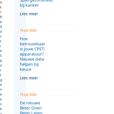
Spiergezondheid
o
0
bij kanker
r
1
:
7
Lees meer
R
e
d
16 juli 2026
a
c
Hoe
t
betrouwbaar
i
is jouw CPET-
e
apparatuur?
S
Nieuwe data
p
helpen bij
o
keuze
r
t
Lees meer
g
e
n
e
15 juli 2026
e
De nieuwe
s
Beter Doen
k
Beter Laten-
u