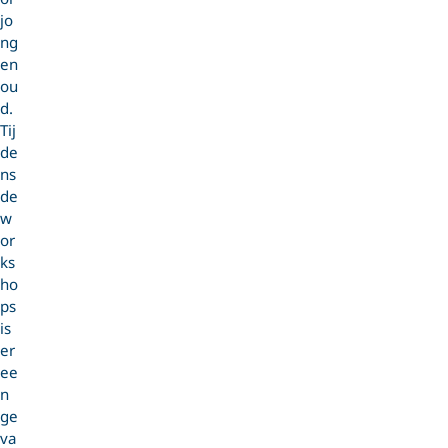
jo
ng
en
ou
d.
Tij
de
ns
de
w
or
ks
ho
ps
is
er
ee
n
ge
va