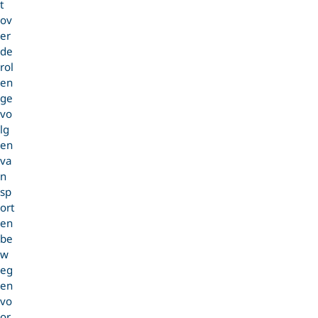
t
ov
er
de
rol
en
ge
vo
lg
en
va
n
sp
ort
en
be
w
eg
en
vo
or