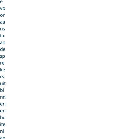
e
vo
or
aa
ns
ta
an
de
sp
re
ke
rs
uit
bi
nn
en
en
bu
ite
nl
an