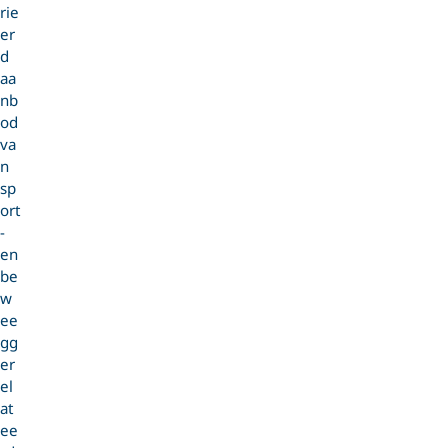
rie
er
d
aa
nb
od
va
n
sp
ort
-
en
be
w
ee
gg
er
el
at
ee