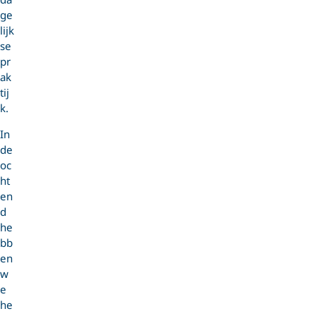
ge
lijk
se
pr
ak
tij
k.
In
de
oc
ht
en
d
he
bb
en
w
e
he