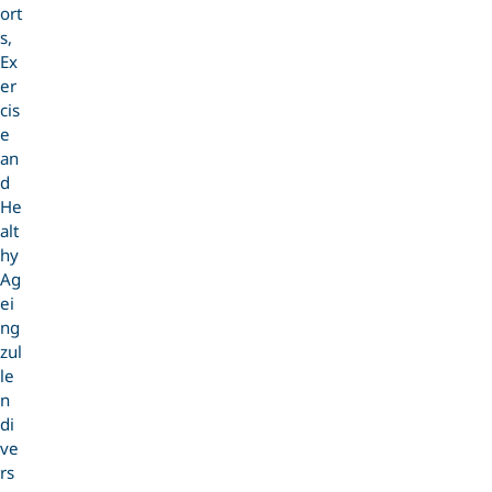
ort
s,
Ex
er
cis
e
an
d
He
alt
hy
Ag
ei
ng
zul
le
n
di
ve
rs