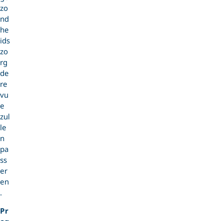
zo
nd
he
ids
zo
rg
de
re
vu
e
zul
le
n
pa
ss
er
en
.
Pr