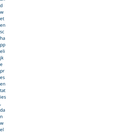
d
w
et
en
sc
ha
pp
eli
jk
e
pr
es
en
tat
ies
,
da
n
w
el