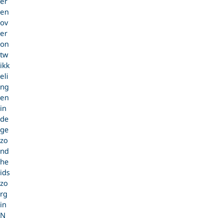
er
en
ov
er
on
tw
ikk
eli
ng
en
in
de
ge
zo
nd
he
ids
zo
rg
in
N