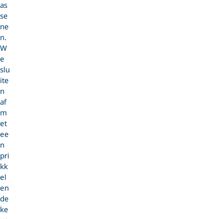
as
se
ne
n.
W
e
slu
ite
n
af
m
et
ee
n
pri
kk
el
en
de
ke