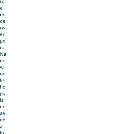
rd
e
on
de
rw
er
pe
n.
Na
de
w
or
ks
ho
ps
is
er
aa
nd
ac
ht