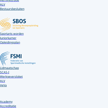
Herregistratie
ALV
Bestuursbesluiten
Sportarts worden
Juniorkamer
Opleidingsplan
Lidmaatschap
SCAS-I
Werkgeversloket
ALV
VeVa
Academy
Accreditatie